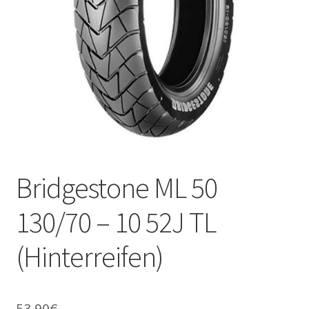
Kontakt
Bridgestone ML 50
130/70 – 10 52J TL
(Hinterreifen)
53.90
€