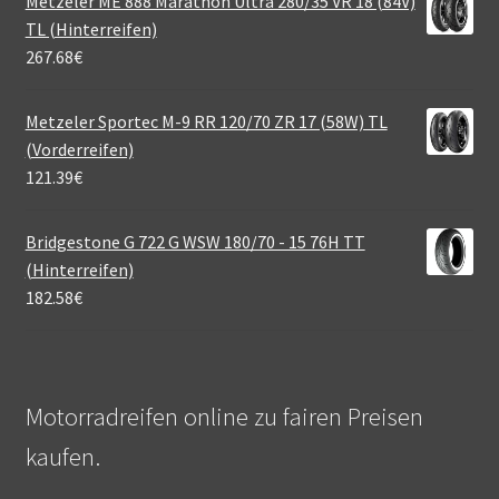
Metzeler ME 888 Marathon Ultra 280/35 VR 18 (84V)
TL (Hinterreifen)
267.68
€
Metzeler Sportec M-9 RR 120/70 ZR 17 (58W) TL
(Vorderreifen)
121.39
€
Bridgestone G 722 G WSW 180/70 - 15 76H TT
(Hinterreifen)
182.58
€
Motorradreifen online zu fairen Preisen
kaufen.