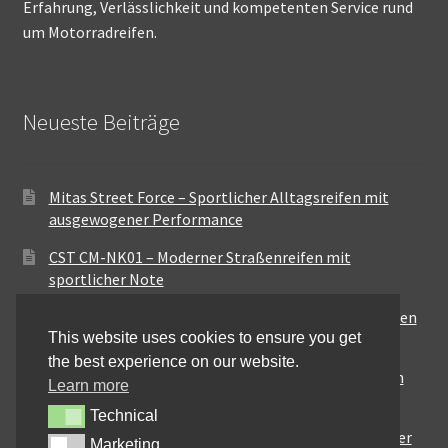
Erfahrung, Verlässlichkeit und kompetenten Service rund
um Motorradreifen.
Neueste Beiträge
Mitas Street Force – Sportlicher Alltagsreifen mit
ausgewogener Performance
CST CM-NK01 – Moderner Straßenreifen mit
sportlicher Note
Maxxis MA-ST3 – Ausgewogener Sport-Touring-Reifen
This website uses cookies to ensure you get
für vielseitige Einsätze
the best experience on our website.
Pirelli City Demon – Zuverlässigkeit für den urbanen
Learn more
Alltag
Technical
Technical
Metzeler Perfect ME77 – Klassische Optik mit solider
Marketing
Marketing