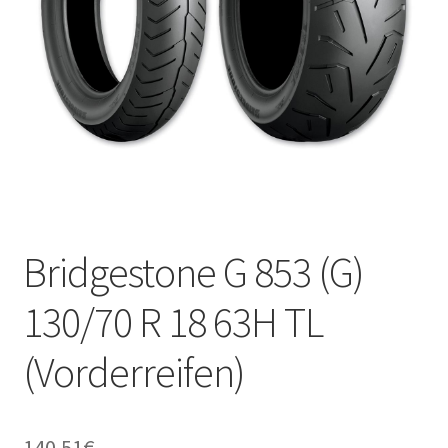
Kontakt
Bridgestone G 853 (G)
130/70 R 18 63H TL
(Vorderreifen)
140.51
€