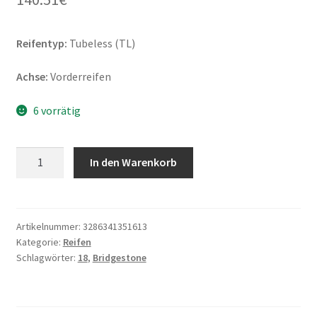
Reifentyp:
Tubeless (TL)
Achse:
Vorderreifen
6 vorrätig
Bridgestone
In den Warenkorb
G
853
(G)
130/70
Artikelnummer:
3286341351613
Kategorie:
Reifen
R
Schlagwörter:
18
,
Bridgestone
18
63H
TL
(Vorderreifen)