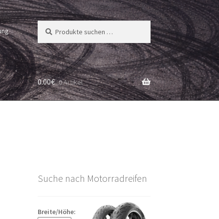
Suchen
Suchen
ung
nach:
0.00
€
0 Artikel
Suche nach Motorradreifen
Breite/Höhe: