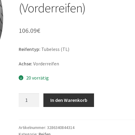
(Vorderreifen)
106.09
€
Reifentyp:
Tubeless (TL)
Achse:
Vorderreifen
20 vorrätig
Bridgestone
In den Warenkorb
S
21
130/70
ZR
Artikelnummer:
3286340844314
Kategorie:
Reifen
16