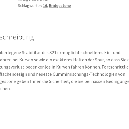
Schlagwörter:
16
,
Bridgestone
(61W)
TL
(Vorderreifen)
Menge
schreibung
überlegene Stabilität des S21 ermöglicht schnelleres Ein- und
ahren bei Kurven sowie ein exakteres Halten der Spur, so dass Sie
tungsverlust bedenkenlos in Kurven fahren können. Fortschrittli
fflächendesign und neueste Gummimischungs-Technologien von
gestone geben Ihnen die Sicherheit, die Sie bei nassen Bedingung
chen.