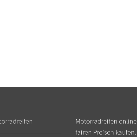
orradreifen
Motorradreifen online
fairen Preisen kaufen.