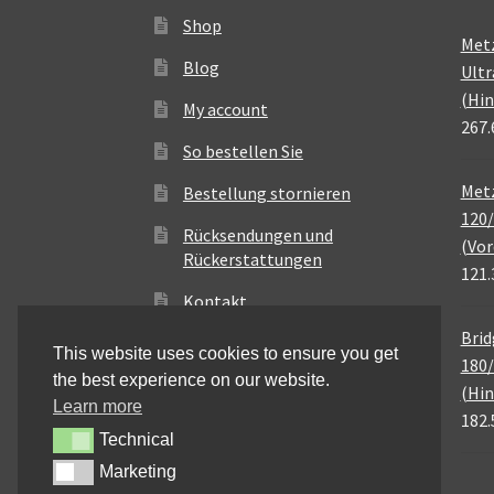
Shop
Met
Blog
Ultr
(Hin
My account
267.
So bestellen Sie
Metz
Bestellung stornieren
120/
Rücksendungen und
(Vor
Rückerstattungen
121.
Kontakt
Brid
This website uses cookies to ensure you get
180/
the best experience on our website.
(Hin
Learn more
182.
Technical
Technical
Marketing
Marketing