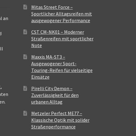
Mitas Street Force –
Sportlicher Alltagsreifen mit
l an
ausgewogener Performance
CST CM-NK01 – Moderner
d
Straßenreifen mit sportlicher
Note
ll
Maxxis MA-ST3 –
Ausgewogener Sport-
Touring-Reifen für vielseitige
Einsätze
,
Pirelli City Demon –
nten
Zuverlässigkeit für den
en.
urbanen Alltag
Metzeler Perfect ME77 –
Klassische Optik mit solider
Straßenperformance