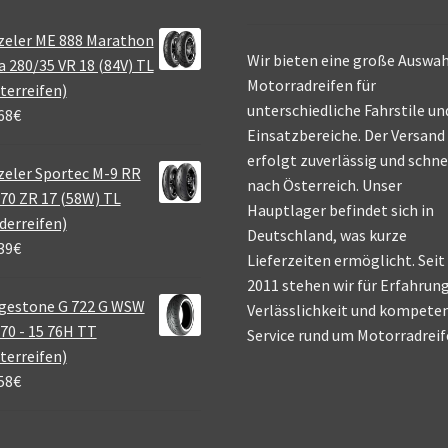
zeler ME 888 Marathon
Wir bieten eine große Auswah
a 280/35 VR 18 (84V) TL
Motorradreifen für
terreifen)
unterschiedliche Fahrstile un
68
€
Einsatzbereiche. Der Versand
erfolgt zuverlässig und schne
eler Sportec M-9 RR
nach Österreich. Unser
70 ZR 17 (58W) TL
Hauptlager befindet sich in
derreifen)
Deutschland, was kurze
39
€
Lieferzeiten ermöglicht. Seit
2011 stehen wir für Erfahrung
gestone G 722 G WSW
Verlässlichkeit und kompete
70 - 15 76H TT
Service rund um Motorradreif
terreifen)
58
€