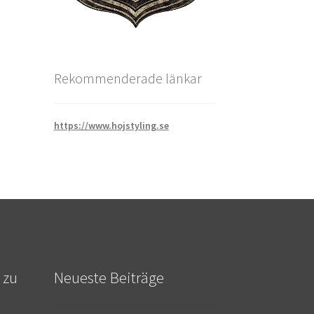
Rekommenderade länkar
https://www.hojstyling.se
 zu
Neueste Beiträge