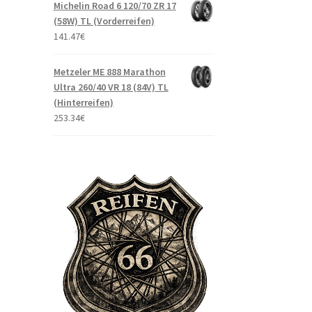
Michelin Road 6 120/70 ZR 17
(58W) TL (Vorderreifen)
141.47
€
Metzeler ME 888 Marathon
Ultra 260/40 VR 18 (84V) TL
(Hinterreifen)
253.34
€