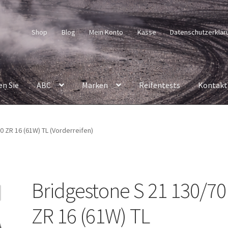
Shop
Blog
Mein Konto
Kasse
Datenschutzerklär
en Sie
ABC
Marken
Reifentests
Kontakt
0 ZR 16 (61W) TL (Vorderreifen)
Bridgestone S 21 130/70
ZR 16 (61W) TL