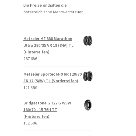
Die Preise enthalten die
österreichische Mehrwertsteuer.
Metzeler ME 888 Marathon
Ultra 280/35 VR 18 (84V) TL
(Hinterreifen)
267.68
€
Metzeler Sportec M-9 RR 120/70
ZR 17 (58W) TL (Vorderreifen)
121.39
€
Bridgestone G 722 G WSW
180/70 - 15 76H TT
(Hinterreifen)
182.58
€