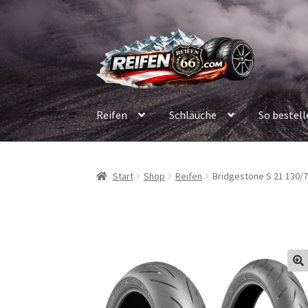
Zur
Zum
Navigation
Inhalt
springen
springen
Reifen
Schläuche
So bestell
Start
Shop
Reifen
Bridgestone S 21 130/7