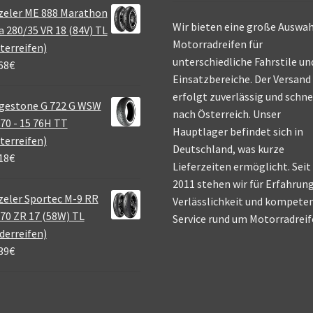
zeler ME 888 Marathon
Wir bieten eine große Auswah
a 280/35 VR 18 (84V) TL
Motorradreifen für
terreifen)
unterschiedliche Fahrstile un
68
€
Einsatzbereiche. Der Versand
erfolgt zuverlässig und schne
gestone G 722 G WSW
nach Österreich. Unser
70 - 15 76H TT
Hauptlager befindet sich in
terreifen)
Deutschland, was kurze
18
€
Lieferzeiten ermöglicht. Seit
2011 stehen wir für Erfahrung
eler Sportec M-9 RR
Verlässlichkeit und kompete
70 ZR 17 (58W) TL
Service rund um Motorradreif
derreifen)
39
€