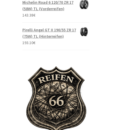
Michelin Road 6 120/70 ZR 17
(58W) TL (Vorderreifen)
143.38
€
Pirelli Angel GT II 190/55 ZR 17
(75W) TL (Hinterreifen)
193.10
€