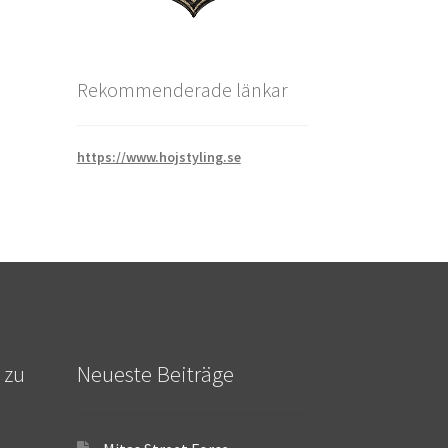
Rekommenderade länkar
https://www.hojstyling.se
 zu
Neueste Beiträge