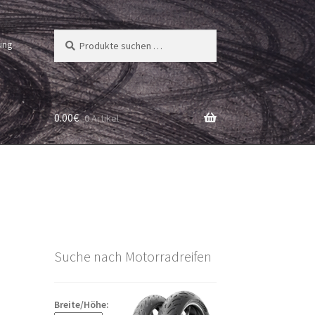
Suchen
Suchen
ung
nach:
0.00
€
0 Artikel
Suche nach Motorradreifen
Breite/Höhe: