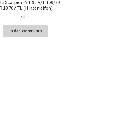
lli Scorpion MT 90 A/T 150/70
R 18 70V TL (Hinterreifen)
158.68
€
In den Warenkorb