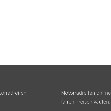
orradreifen
Motorradreifen online
fairen Preisen kaufen.