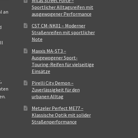
Mitas Street Force –
Sportlicher Alltagsreifen mit
l an
ausgewogener Performance
CST CM-NK01 – Moderner
d
Straßenreifen mit sportlicher
Note
ll
Maxxis MA-ST3 –
Ausgewogener Sport-
Touring-Reifen für vielseitige
Einsätze
,
Pirelli City Demon –
nten
Zuverlässigkeit für den
en.
urbanen Alltag
Metzeler Perfect ME77 –
Klassische Optik mit solider
Straßenperformance