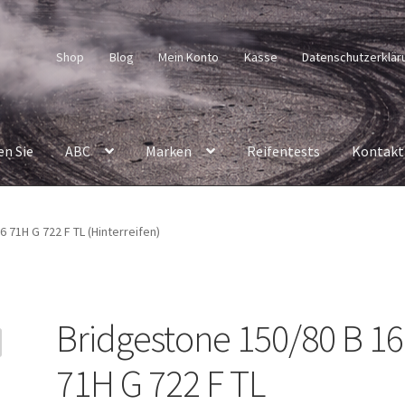
Shop
Blog
Mein Konto
Kasse
Datenschutzerklär
en Sie
ABC
Marken
Reifentests
Kontakt
 71H G 722 F TL (Hinterreifen)
Bridgestone 150/80 B 16
71H G 722 F TL