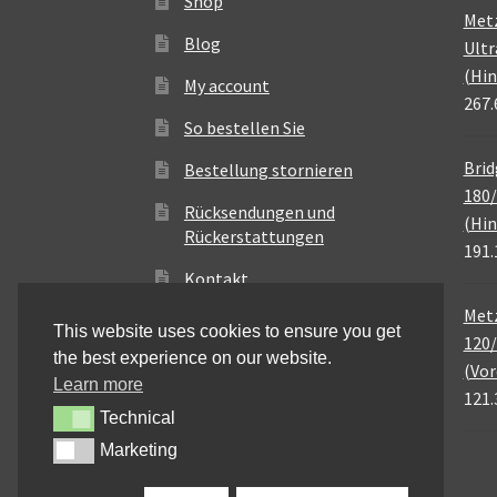
Shop
Met
Blog
Ultr
(Hin
My account
267.
So bestellen Sie
Brid
Bestellung stornieren
180/
Rücksendungen und
(Hin
Rückerstattungen
191.
Kontakt
Metz
This website uses cookies to ensure you get
120/
the best experience on our website.
(Vor
Learn more
121.
Technical
Technical
Marketing
Marketing