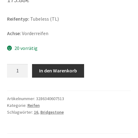
Reifentyp:
Tubeless (TL)
Achse:
Vorderreifen
20 vorrätig
Bridgestone
In den Warenkorb
E-
MAX
150/80
R
Artikelnummer:
3286340607513
Kategorie:
Reifen
16
Schlagwörter:
16
,
Bridgestone
71V
TL
(Vorderreifen)
Menge