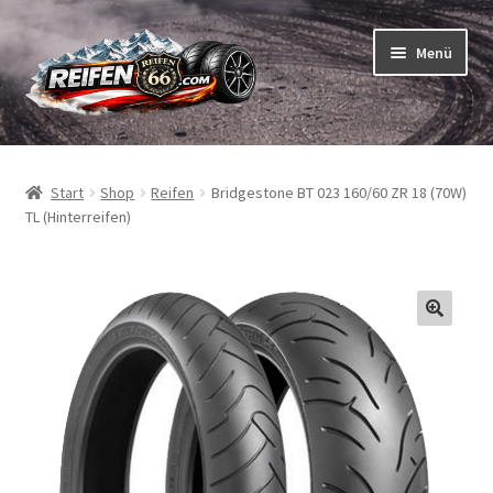
Zur
Zum
Menü
Navigation
Inhalt
springen
springen
Unterm
Reifen
öffnen
Start
Shop
Reifen
Bridgestone BT 023 160/60 ZR 18 (70W)
Unterm
Schläuche
TL (Hinterreifen)
öffnen
So bestellen Sie
Unterm
ABC
öffnen
Unterm
Marken
öffnen
Reifentests