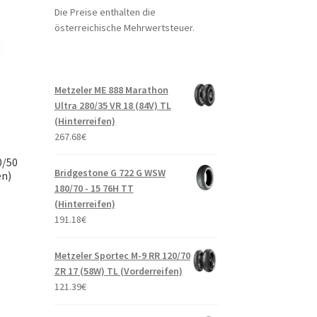
Die Preise enthalten die
österreichische Mehrwertsteuer.
Metzeler ME 888 Marathon
Ultra 280/35 VR 18 (84V) TL
(Hinterreifen)
267.68
€
0/50
Bridgestone G 722 G WSW
en)
180/70 - 15 76H TT
(Hinterreifen)
191.18
€
Metzeler Sportec M-9 RR 120/70
ZR 17 (58W) TL (Vorderreifen)
121.39
€