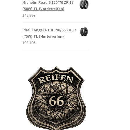
Michelin Road 6 120/70 ZR 17
(58W) TL (Vorderreifen)
143.38
€
Pirelli Angel GT II 190/55 ZR 17
(75W) TL (Hinterreifen)
193.10
€