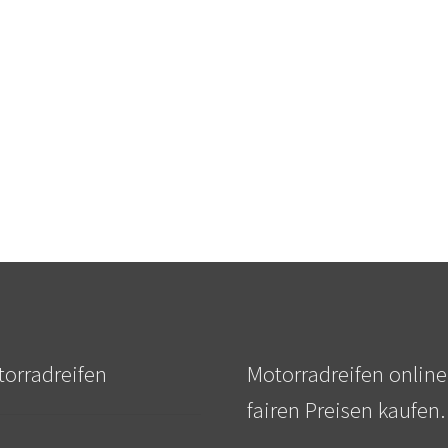
orradreifen
Motorradreifen online
fairen Preisen kaufen.