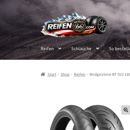
Zur
Zum
Navigation
Inhalt
springen
springen
Reifen
Schläuche
So bestell
Start
Shop
Reifen
Bridgestone BT 023 160/