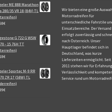
zeler ME 888 Marathon
Wir bieten eine große Auswah
a 280/35 VR 18 (84V) TL
Motorradreifen für
terreifen)
unterschiedliche Fahrstile un
68
€
Einsatzbereiche. Der Versand
erfolgt zuverlässig und schne
gestone G 722 G WSW
nach Österreich. Unser
70 - 15 76H TT
Hauptlager befindet sich in
terreifen)
Deutschland, was kurze
18
€
Lieferzeiten ermöglicht. Seit
2011 stehen wir für Erfahrung
eler Sportec M-9 RR
Verlässlichkeit und kompete
70 ZR 17 (58W) TL
Service rund um Motorradreif
derreifen)
39
€