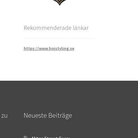
Rekommenderade länkar
https://www.hojstyling.se
 zu
Neueste Beiträge