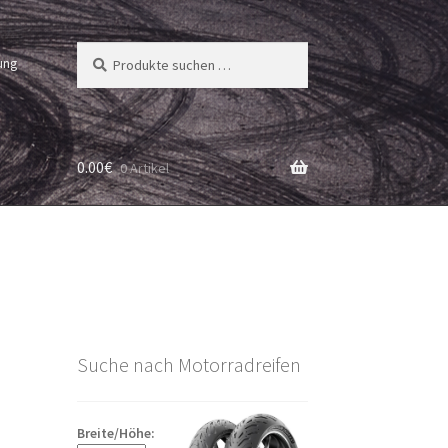
Suchen
Suchen
ung
nach:
0.00
€
0 Artikel
Suche nach Motorradreifen
Breite/Höhe: