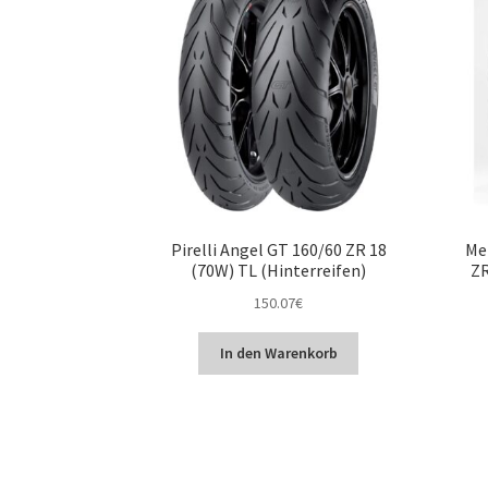
Pirelli Angel GT 160/60 ZR 18
Me
(70W) TL (Hinterreifen)
ZR
150.07
€
In den Warenkorb