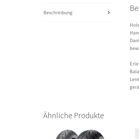
Be
Beschreibung
Hole
Hand
Dank
bewä
Erle
Bala
Lenk
gerä
Ähnliche Produkte