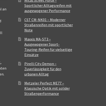
Mitas Street Force –
Sportlicher Alltagsreifen mit
l an
ausgewogener Performance
CST CM-NK01 – Moderner
d
Straßenreifen mit sportlicher
Note
ll
Maxxis MA-ST3 –
Ausgewogener Sport-
Touring-Reifen für vielseitige
Einsätze
,
Pirelli City Demon –
nten
Zuverlässigkeit für den
en.
urbanen Alltag
Metzeler Perfect ME77 –
Klassische Optik mit solider
Straßenperformance