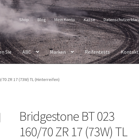
Shop
Blog
Mein Konto
Kasse
Datenschutzerklär
en Sie
ABC
Marken
Reifentests
Kontakt
70 ZR 17 (73W) TL (Hinterreifen)
Bridgestone BT 023
160/70 ZR 17 (73W) TL