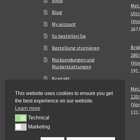
Shop
Met
Blog
Ultr
(Hin
My account
267.
So bestellen Sie
Brid
Bestellung stornieren
180/
Rücksendungen und
(Hin
Rückerstattungen
191.
Kontakt
Metz
This website uses cookies to ensure you get
120/
the best experience on our website.
(Vor
Learn more
121.
Technical
Technical
Marketing
Marketing