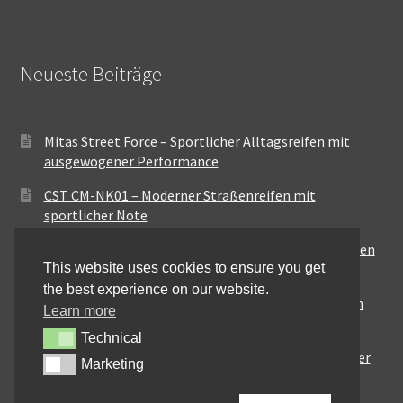
Neueste Beiträge
Mitas Street Force – Sportlicher Alltagsreifen mit
ausgewogener Performance
CST CM-NK01 – Moderner Straßenreifen mit
sportlicher Note
Maxxis MA-ST3 – Ausgewogener Sport-Touring-Reifen
This website uses cookies to ensure you get
für vielseitige Einsätze
the best experience on our website.
Pirelli City Demon – Zuverlässigkeit für den urbanen
Learn more
Alltag
Technical
Technical
Metzeler Perfect ME77 – Klassische Optik mit solider
Marketing
Marketing
Straßenperformance