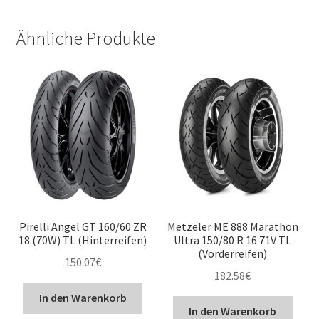
Ähnliche Produkte
Pirelli Angel GT 160/60 ZR
Metzeler ME 888 Marathon
18 (70W) TL (Hinterreifen)
Ultra 150/80 R 16 71V TL
(Vorderreifen)
150.07
€
182.58
€
In den Warenkorb
In den Warenkorb