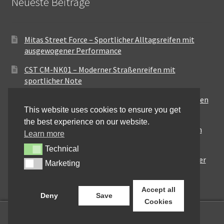
Neueste Beiträge
Mitas Street Force – Sportlicher Alltagsreifen mit
ausgewogener Performance
CST CM-NK01 – Moderner Straßenreifen mit
sportlicher Note
Maxxis MA-ST3 – Ausgewogener Sport-Touring-Reifen
This website uses cookies to ensure you get
für vielseitige Einsätze
the best experience on our website.
Pirelli City Demon – Zuverlässigkeit für den urbanen
Learn more
Alltag
Technical
Technical
Metzeler Perfect ME77 – Klassische Optik mit solider
Marketing
Marketing
Straßenperformance
Accept all
Deny
Save
Cookies
0