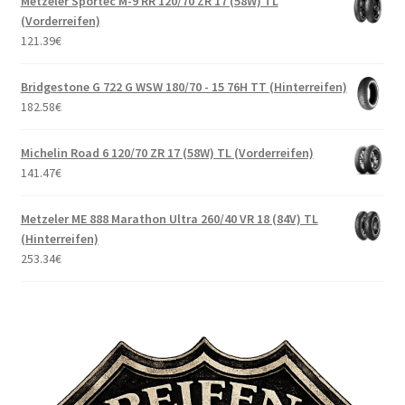
Metzeler Sportec M-9 RR 120/70 ZR 17 (58W) TL
(Vorderreifen)
121.39
€
Bridgestone G 722 G WSW 180/70 - 15 76H TT (Hinterreifen)
182.58
€
Michelin Road 6 120/70 ZR 17 (58W) TL (Vorderreifen)
141.47
€
Metzeler ME 888 Marathon Ultra 260/40 VR 18 (84V) TL
(Hinterreifen)
253.34
€