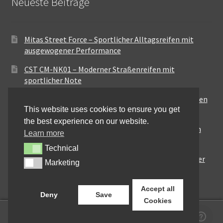
Neueste Beiträge
Mitas Street Force – Sportlicher Alltagsreifen mit
ausgewogener Performance
CST CM-NK01 – Moderner Straßenreifen mit
sportlicher Note
Maxxis MA-ST3 – Ausgewogener Sport-Touring-Reifen
This website uses cookies to ensure you get
für vielseitige Einsätze
the best experience on our website.
Pirelli City Demon – Zuverlässigkeit für den urbanen
Learn more
Alltag
Technical
Technical
Metzeler Perfect ME77 – Klassische Optik mit solider
Marketing
Marketing
Straßenperformance
Accept all
Deny
Save
Cookies
0