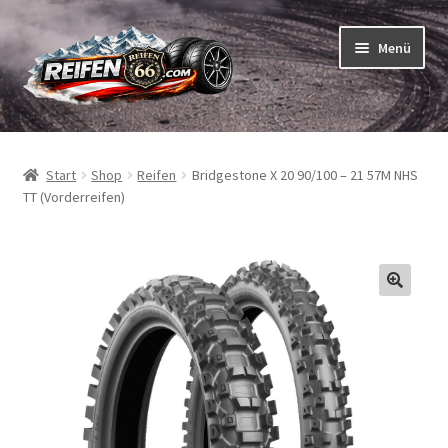
Zur
Zum
Menü
Navigation
Inhalt
springen
springen
Unterm
Reifen
öffnen
Start
Shop
Reifen
Bridgestone X 20 90/100 – 21 57M NHS
Unterm
Schläuche
TT (Vorderreifen)
öffnen
So bestellen Sie
Unterm
ABC
öffnen
Unterm
Marken
öffnen
Reifentests