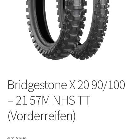
Kontakt
Bridgestone X 20 90/100
– 21 57M NHS TT
(Vorderreifen)
63.65
€