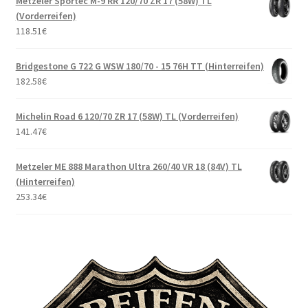
Metzeler Sportec M-9 RR 120/70 ZR 17 (58W) TL
(Vorderreifen)
118.51
€
Bridgestone G 722 G WSW 180/70 - 15 76H TT (Hinterreifen)
182.58
€
Michelin Road 6 120/70 ZR 17 (58W) TL (Vorderreifen)
141.47
€
Metzeler ME 888 Marathon Ultra 260/40 VR 18 (84V) TL
(Hinterreifen)
253.34
€