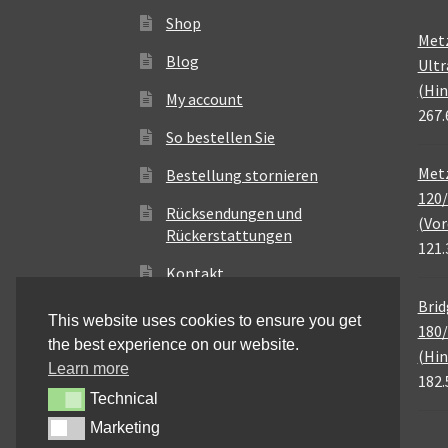
Shop
Met
Blog
Ultr
(Hin
My account
267.
So bestellen Sie
Metz
Bestellung stornieren
120/
Rücksendungen und
(Vor
Rückerstattungen
121.
Kontakt
Brid
This website uses cookies to ensure you get
180/
the best experience on our website.
(Hin
Learn more
182.
Technical
Technical
Marketing
Marketing