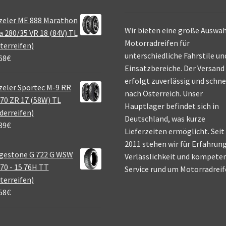
zeler ME 888 Marathon
Wir bieten eine große Auswah
a 280/35 VR 18 (84V) TL
Motorradreifen für
terreifen)
unterschiedliche Fahrstile un
68
€
Einsatzbereiche. Der Versand
erfolgt zuverlässig und schne
eler Sportec M-9 RR
nach Österreich. Unser
70 ZR 17 (58W) TL
Hauptlager befindet sich in
derreifen)
Deutschland, was kurze
39
€
Lieferzeiten ermöglicht. Seit
2011 stehen wir für Erfahrung
gestone G 722 G WSW
Verlässlichkeit und kompete
70 - 15 76H TT
Service rund um Motorradreif
terreifen)
58
€