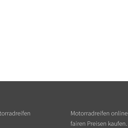
orradreifen
Motorradreifen online
fairen Preisen kaufen.