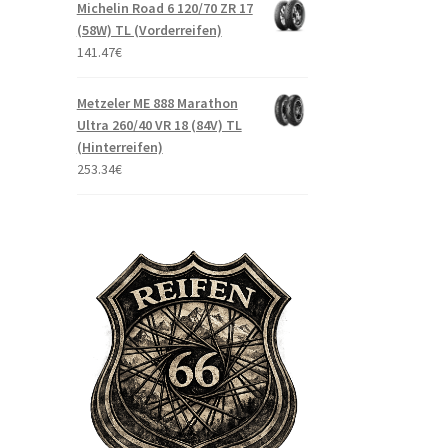
Michelin Road 6 120/70 ZR 17
(58W) TL (Vorderreifen)
141.47
€
Metzeler ME 888 Marathon
Ultra 260/40 VR 18 (84V) TL
(Hinterreifen)
253.34
€