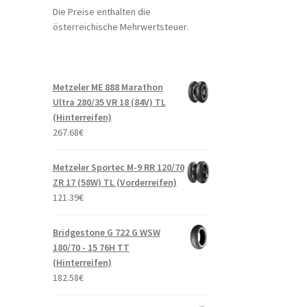
Die Preise enthalten die
österreichische Mehrwertsteuer.
Metzeler ME 888 Marathon
Ultra 280/35 VR 18 (84V) TL
(Hinterreifen)
267.68
€
Metzeler Sportec M-9 RR 120/70
ZR 17 (58W) TL (Vorderreifen)
121.39
€
Bridgestone G 722 G WSW
180/70 - 15 76H TT
(Hinterreifen)
182.58
€