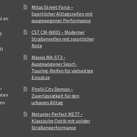
Mitas Street Force –
Sportlicher Alltagsreifen mit
l an
ausgewogener Performance
CST CM-NK01 – Moderner
d
Straßenreifen mit sportlicher
Note
ll
Maxxis MA-ST3 –
Ausgewogener Sport-
Touring-Reifen für vielseitige
Einsätze
,
Pirelli City Demon –
nten
Zuverlässigkeit für den
en.
urbanen Alltag
Metzeler Perfect ME77 –
Klassische Optik mit solider
Straßenperformance