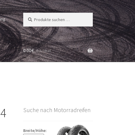
Suchen
Suchen
ung
nach:
0.00
€
0 Artikel
 4
Suche nach Motorradreifen
Breite/Höhe: