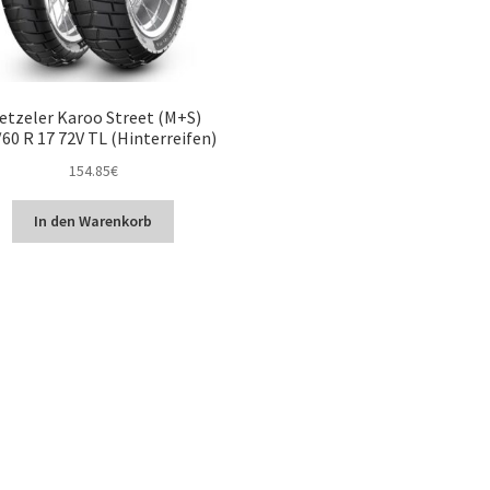
etzeler Karoo Street (M+S)
60 R 17 72V TL (Hinterreifen)
154.85
€
In den Warenkorb