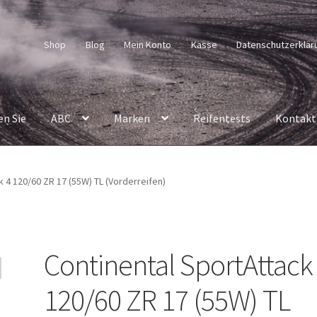
Shop
Blog
Mein Konto
Kasse
Datenschutzerklär
en Sie
ABC
Marken
Reifentests
Kontakt
 4 120/60 ZR 17 (55W) TL (Vorderreifen)
Continental SportAttack
120/60 ZR 17 (55W) TL