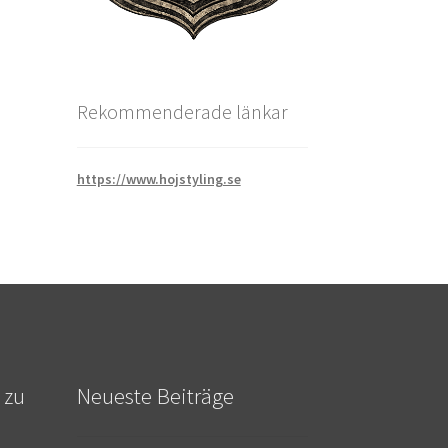
Rekommenderade länkar
https://www.hojstyling.se
 zu
Neueste Beiträge