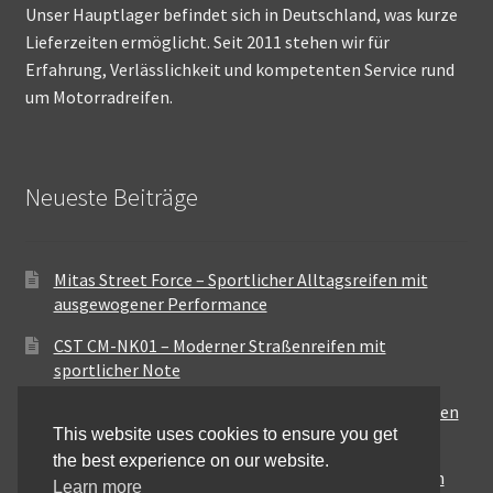
Unser Hauptlager befindet sich in Deutschland, was kurze
Lieferzeiten ermöglicht. Seit 2011 stehen wir für
Erfahrung, Verlässlichkeit und kompetenten Service rund
um Motorradreifen.
Neueste Beiträge
Mitas Street Force – Sportlicher Alltagsreifen mit
ausgewogener Performance
CST CM-NK01 – Moderner Straßenreifen mit
sportlicher Note
Maxxis MA-ST3 – Ausgewogener Sport-Touring-Reifen
This website uses cookies to ensure you get
für vielseitige Einsätze
the best experience on our website.
Pirelli City Demon – Zuverlässigkeit für den urbanen
Learn more