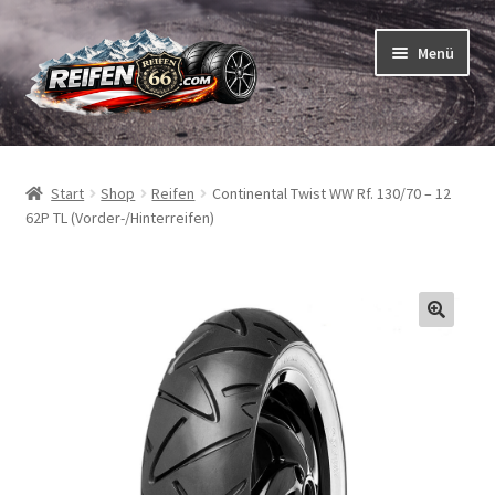
Zur
Zum
Menü
Navigation
Inhalt
springen
springen
Unterm
Reifen
öffnen
Start
Shop
Reifen
Continental Twist WW Rf. 130/70 – 12
Unterm
Schläuche
62P TL (Vorder-/Hinterreifen)
öffnen
So bestellen Sie
Unterm
ABC
öffnen
Unterm
Marken
öffnen
Reifentests