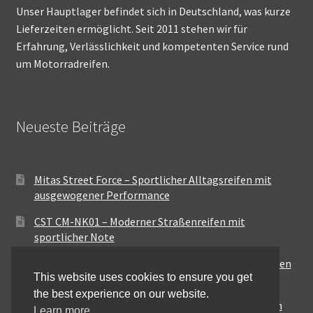
Unser Hauptlager befindet sich in Deutschland, was kurze
Lieferzeiten ermöglicht. Seit 2011 stehen wir für
Erfahrung, Verlässlichkeit und kompetenten Service rund
um Motorradreifen.
Neueste Beiträge
Mitas Street Force – Sportlicher Alltagsreifen mit
ausgewogener Performance
CST CM-NK01 – Moderner Straßenreifen mit
sportlicher Note
Maxxis MA-ST3 – Ausgewogener Sport-Touring-Reifen
This website uses cookies to ensure you get
für vielseitige Einsätze
the best experience on our website.
Pirelli City Demon – Zuverlässigkeit für den urbanen
Learn more