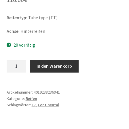
Reifentyp:
Tube type (TT)
Achse:
Hinterreifen
20 vorrätig
Continental
In den Warenkorb
Escape
130/80
-
17
Artikelnummer:
4019238236941
Kategorie:
Reifen
65S
Schlagwörter:
17
,
Continental
TT
(Hinterreifen)
Menge