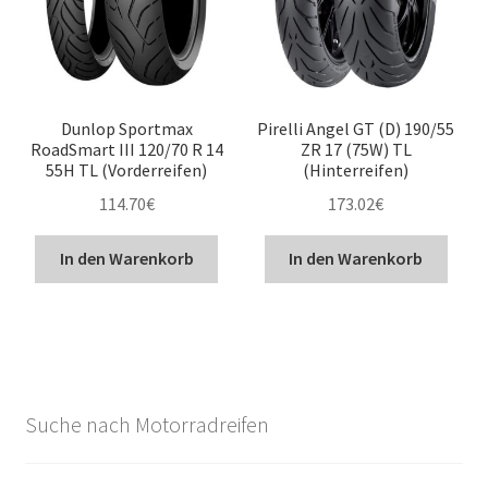
Dunlop Sportmax
Pirelli Angel GT (D) 190/55
RoadSmart III 120/70 R 14
ZR 17 (75W) TL
55H TL (Vorderreifen)
(Hinterreifen)
114.70
€
173.02
€
In den Warenkorb
In den Warenkorb
Suche nach Motorradreifen