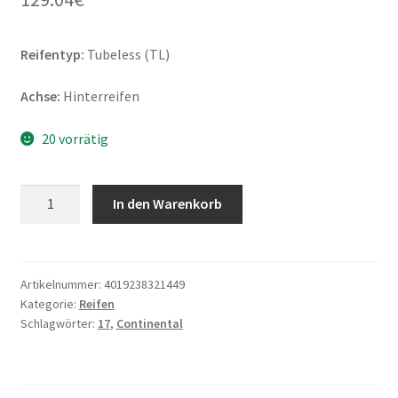
Reifentyp:
Tubeless (TL)
Achse:
Hinterreifen
20 vorrätig
Continental
In den Warenkorb
TKC
80
(M+S)
140/80
Artikelnummer:
4019238321449
Kategorie:
Reifen
-
Schlagwörter:
17
,
Continental
17
69Q
TL
(Hinterreifen)