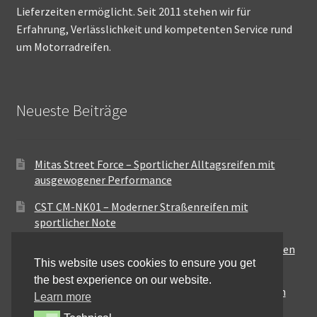
Lieferzeiten ermöglicht. Seit 2011 stehen wir für
Erfahrung, Verlässlichkeit und kompetenten Service rund
um Motorradreifen.
Neueste Beiträge
Mitas Street Force – Sportlicher Alltagsreifen mit
ausgewogener Performance
CST CM-NK01 – Moderner Straßenreifen mit
sportlicher Note
Maxxis MA-ST3 – Ausgewogener Sport-Touring-Reifen
This website uses cookies to ensure you get
für vielseitige Einsätze
the best experience on our website.
Pirelli City Demon – Zuverlässigkeit für den urbanen
Learn more
Alltag