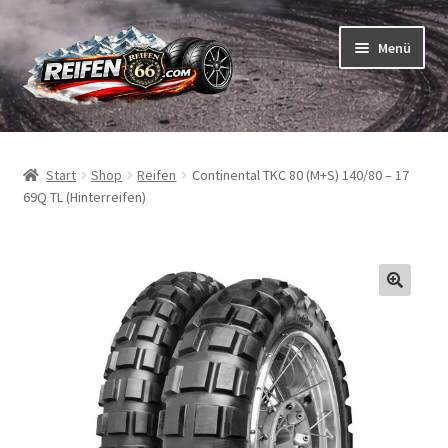
Zur
Zum
Menü
Navigation
Inhalt
springen
springen
Unterm
Reifen
öffnen
Start
Shop
Reifen
Continental TKC 80 (M+S) 140/80 – 17
Unterm
Schläuche
69Q TL (Hinterreifen)
öffnen
So bestellen Sie
Unterm
ABC
öffnen
Unterm
Marken
öffnen
Reifentests