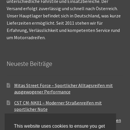
unterschiedliche Fahrstile und Einsatzbereiche. Der
Versand erfolgt zuverlässig und schnell nach Österreich.
Unser Hauptlager befindet sich in Deutschland, was kurze
Lieferzeiten ermöglicht. Seit 2011 stehen wir für
Erfahrung, Verlässlichkeit und kompetenten Service rund
um Motorradreifen.
Neueste Beiträge
Mitas Street Force – Sportlicher Alltagsreifen mit
ausgewogener Performance
CST CM-NK01 – Moderner Straßenreifen mit
sportlicher Note
Maxxis MA-ST3 – Ausgewogener Sport-Touring-Reifen
This website uses cookies to ensure you get
für vielseitige Einsätze