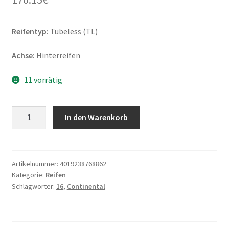
Reifentyp:
Tubeless (TL)
Achse:
Hinterreifen
11 vorrätig
Continental
In den Warenkorb
Tour
Rf.
150/80
B
Artikelnummer:
4019238768862
Kategorie:
Reifen
16
Schlagwörter:
16
,
Continental
77H
TL
(Hinterreifen)
Menge