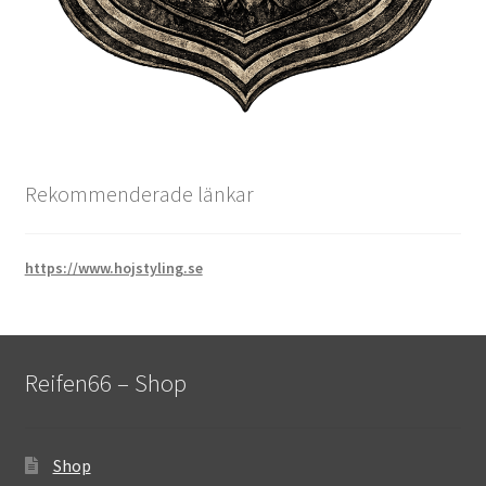
Rekommenderade länkar
https://www.hojstyling.se
Reifen66 – Shop
Shop