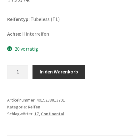
Reifentyp:
Tubeless (TL)
Achse:
Hinterreifen
20 vorrätig
Continental
In den Warenkorb
TrailAttack
3
170/60
ZR
Artikelnummer:
4019238813791
Kategorie:
Reifen
17
Schlagwörter:
17
,
Continental
72W
TL
(Hinterreifen)
Menge