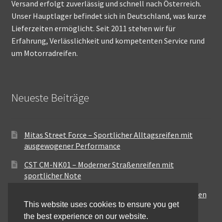
Versand erfolgt zuverlässig und schnell nach Österreich.
Unser Hauptlager befindet sich in Deutschland, was kurze
Lieferzeiten ermöglicht. Seit 2011 stehen wir für
Erfahrung, Verlässlichkeit und kompetenten Service rund
um Motorradreifen.
Neueste Beiträge
Mitas Street Force – Sportlicher Alltagsreifen mit
ausgewogener Performance
CST CM-NK01 – Moderner Straßenreifen mit
sportlicher Note
Maxxis MA-ST3 – Ausgewogener Sport-Touring-Reifen
This website uses cookies to ensure you get
für vielseitige Einsätze
the best experience on our website.