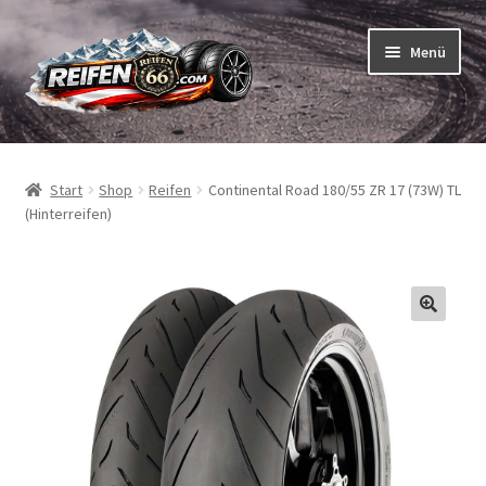
Zur
Zum
Menü
Navigation
Inhalt
springen
springen
Unterm
Reifen
öffnen
Start
Shop
Reifen
Continental Road 180/55 ZR 17 (73W) TL
Unterm
Schläuche
(Hinterreifen)
öffnen
So bestellen Sie
Unterm
ABC
öffnen
Unterm
Marken
öffnen
Reifentests