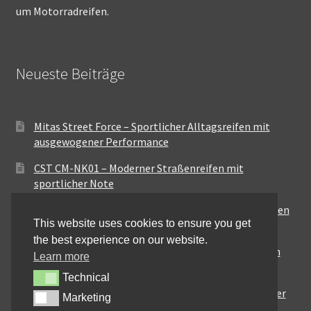
um Motorradreifen.
Neueste Beiträge
Mitas Street Force – Sportlicher Alltagsreifen mit
ausgewogener Performance
CST CM-NK01 – Moderner Straßenreifen mit
sportlicher Note
Maxxis MA-ST3 – Ausgewogener Sport-Touring-Reifen
This website uses cookies to ensure you get
für vielseitige Einsätze
the best experience on our website.
Pirelli City Demon – Zuverlässigkeit für den urbanen
Learn more
Alltag
Technical
Technical
Metzeler Perfect ME77 – Klassische Optik mit solider
Marketing
Marketing
Straßenperformance