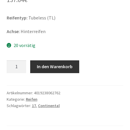
Reifentyp:
Tubeless (TL)
Achse:
Hinterreifen
20 vorrätig
Continental
In den Warenkorb
Road
180/55
ZR
17
Artikelnummer:
4019238062762
Kategorie:
Reifen
(73W)
Schlagwörter:
17
,
Continental
TL
(Hinterreifen)
Menge