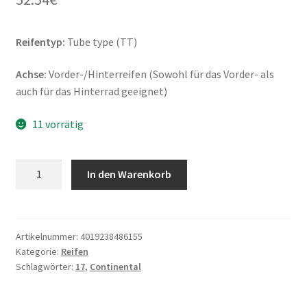
Reifentyp:
Tube type (TT)
Achse:
Vorder-/Hinterreifen (Sowohl für das Vorder- als
auch für das Hinterrad geeignet)
11 vorrätig
Continental
In den Warenkorb
ContiGo!
Rf.
2.75
-
Artikelnummer:
4019238486155
Kategorie:
Reifen
17
Schlagwörter:
17
,
Continental
47J
TT
(Vorder-/Hinterreifen)