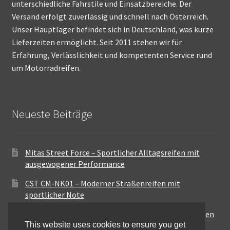
unterschiedliche Fahrstile und Einsatzbereiche. Der
Versand erfolgt zuverlässig und schnell nach Österreich.
Unser Hauptlager befindet sich in Deutschland, was kurze
Lieferzeiten ermöglicht. Seit 2011 stehen wir für
Erfahrung, Verlässlichkeit und kompetenten Service rund
um Motorradreifen.
Neueste Beiträge
Mitas Street Force – Sportlicher Alltagsreifen mit
ausgewogener Performance
CST CM-NK01 – Moderner Straßenreifen mit
sportlicher Note
Maxxis MA-ST3 – Ausgewogener Sport-Touring-Reifen
This website uses cookies to ensure you get
für vielseitige Einsätze