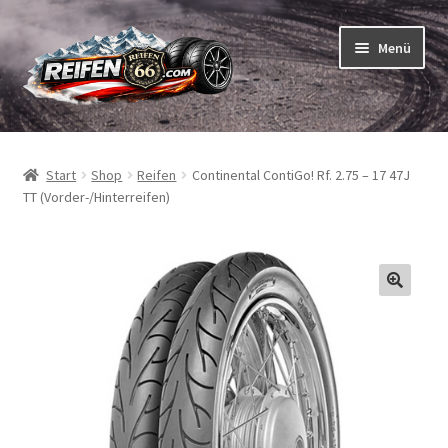
Zur
Zum
Menü
Navigation
Inhalt
springen
springen
Unterm
Reifen
öffnen
Start
Shop
Reifen
Continental ContiGo! Rf. 2.75 – 17 47J
Unterm
Schläuche
TT (Vorder-/Hinterreifen)
öffnen
So bestellen Sie
Unterm
ABC
öffnen
Unterm
Marken
öffnen
Reifentests