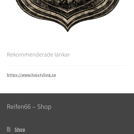
Rekommenderade länkar
https://www.hojstyling.se
Reifen66 – Shop
Shop