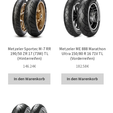
Metzeler Sportec M-7 RR
Metzeler ME 888 Marathon
190/50 ZR 17 (73W) TL
Ultra 150/80 R 16 71V TL
(Hinterreifen)
(Vorderreifen)
146.24
€
182.58
€
In den Warenkorb
In den Warenkorb