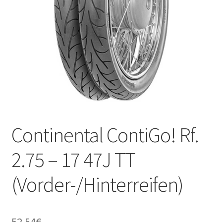
Kontakt
Continental ContiGo! Rf.
2.75 – 17 47J TT
(Vorder-/Hinterreifen)
52.54
€