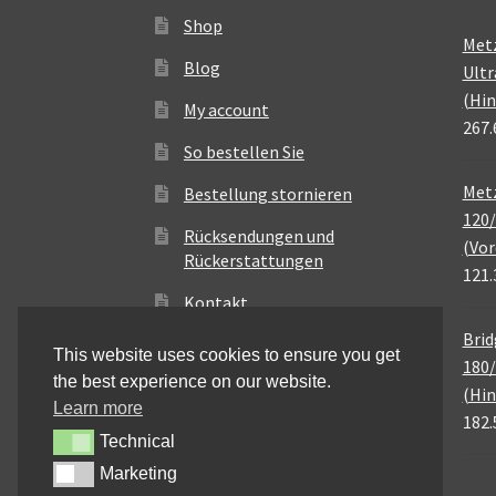
Shop
Met
Blog
Ultr
(Hin
My account
267.
So bestellen Sie
Metz
Bestellung stornieren
120/
Rücksendungen und
(Vor
Rückerstattungen
121.
Kontakt
Brid
This website uses cookies to ensure you get
180/
the best experience on our website.
(Hin
Learn more
182.
Technical
Technical
Marketing
Marketing