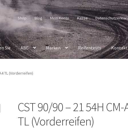
Shop
Blog
Mein Konto
Kasse
Datenschutzerklär
en Sie
ABC
Marken
Reifentests
Kontakt
A4 TL (Vorderreifen)
CST 90/90 – 21 54H CM-
TL (Vorderreifen)