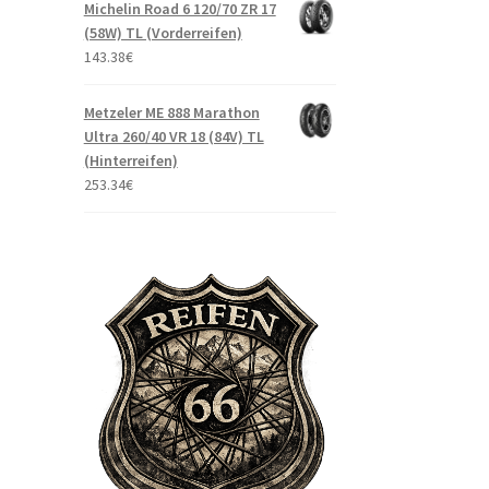
Michelin Road 6 120/70 ZR 17
(58W) TL (Vorderreifen)
143.38
€
Metzeler ME 888 Marathon
Ultra 260/40 VR 18 (84V) TL
(Hinterreifen)
253.34
€