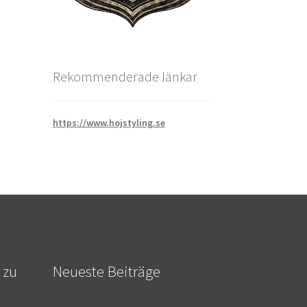
Rekommenderade länkar
https://www.hojstyling.se
 zu
Neueste Beiträge