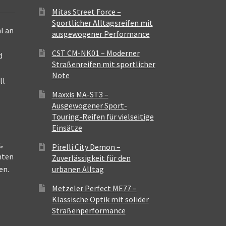
Mitas Street Force –
Sportlicher Alltagsreifen mit
l an
ausgewogener Performance
CST CM-NK01 – Moderner
d
Straßenreifen mit sportlicher
Note
ll
Maxxis MA-ST3 –
Ausgewogener Sport-
Touring-Reifen für vielseitige
Einsätze
,
Pirelli City Demon –
nten
Zuverlässigkeit für den
en.
urbanen Alltag
Metzeler Perfect ME77 –
Klassische Optik mit solider
Straßenperformance