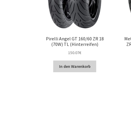
Pirelli Angel GT 160/60 ZR 18
Met
(70W) TL (Hinterreifen)
ZR
150.07
€
In den Warenkorb