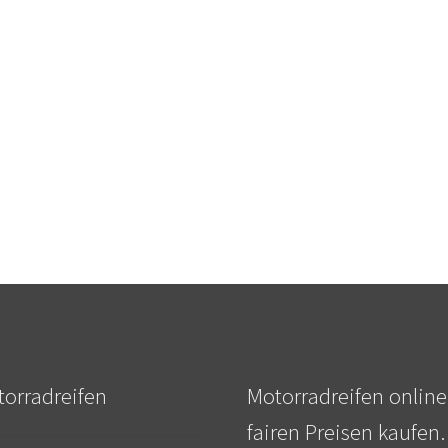
orradreifen
Motorradreifen online
fairen Preisen kaufen.