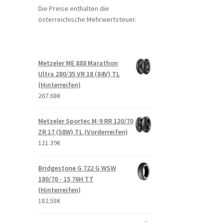
Die Preise enthalten die
österreichische Mehrwertsteuer.
Metzeler ME 888 Marathon
Ultra 280/35 VR 18 (84V) TL
(Hinterreifen)
267.68
€
Metzeler Sportec M-9 RR 120/70
ZR 17 (58W) TL (Vorderreifen)
121.39
€
Bridgestone G 722 G WSW
180/70 - 15 76H TT
(Hinterreifen)
182.58
€