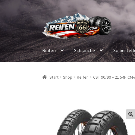
Zur
Zum
Navigation
Inhalt
springen
springen
Reifen
Schläuche
So bestell
Start
Shop
Reifen
CST 90/90 – 21 54H CM-