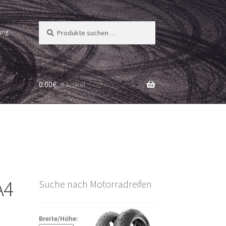
Suchen
Suchen
ung
nach:
0.00
€
0 Artikel
A4
Suche nach Motorradreifen
Breite/Höhe: