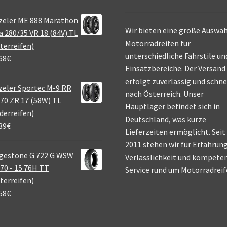
zeler ME 888 Marathon
Wir bieten eine große Auswah
a 280/35 VR 18 (84V) TL
Motorradreifen für
terreifen)
unterschiedliche Fahrstile un
68
€
Einsatzbereiche. Der Versand
erfolgt zuverlässig und schne
eler Sportec M-9 RR
nach Österreich. Unser
70 ZR 17 (58W) TL
Hauptlager befindet sich in
derreifen)
Deutschland, was kurze
39
€
Lieferzeiten ermöglicht. Seit
2011 stehen wir für Erfahrung
gestone G 722 G WSW
Verlässlichkeit und kompete
70 - 15 76H TT
Service rund um Motorradreif
terreifen)
58
€