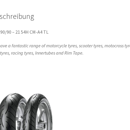
(Vorderreifen)
Menge
schreibung
90/90 – 21 54H CM-A4 TL
ave a fantastic range of motorcycle tyres, scooter tyres, motocross tyr
l tyres, racing tyres, Innertubes and Rim Tape.