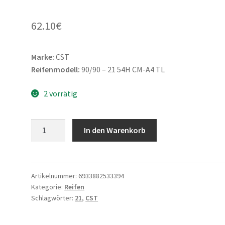
62.10
€
Marke:
CST
Reifenmodell:
90/90 – 21 54H CM-A4 TL
2 vorrätig
CST
In den Warenkorb
90/90
-
21
54H
Artikelnummer:
6933882533394
Kategorie:
Reifen
CM-
Schlagwörter:
21
,
CST
A4
TL