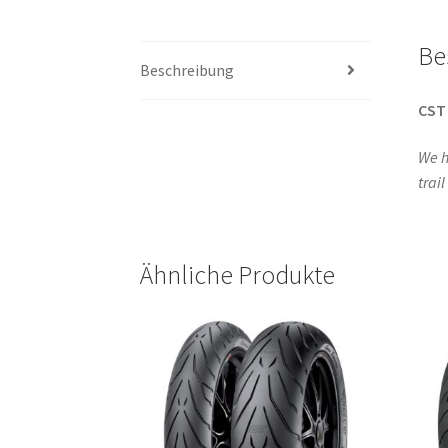
Be
Beschreibung
CST
We h
trai
Ähnliche Produkte