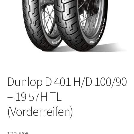
Kontakt
Dunlop D 401 H/D 100/90
– 19 57H TL
(Vorderreifen)
172.56
€