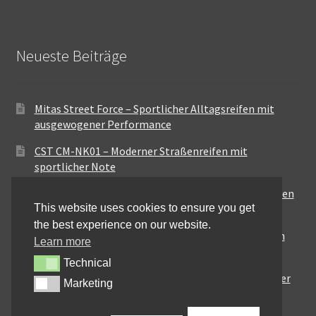
Neueste Beiträge
Mitas Street Force – Sportlicher Alltagsreifen mit
ausgewogener Performance
CST CM-NK01 – Moderner Straßenreifen mit
sportlicher Note
Maxxis MA-ST3 – Ausgewogener Sport-Touring-Reifen
This website uses cookies to ensure you get
für vielseitige Einsätze
the best experience on our website.
Pirelli City Demon – Zuverlässigkeit für den urbanen
Learn more
Alltag
Technical
Technical
Metzeler Perfect ME77 – Klassische Optik mit solider
Marketing
Marketing
Straßenperformance