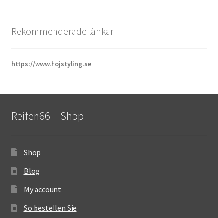
Rekommenderade länkar
https://www.hojstyling.se
Reifen66 – Shop
Shop
Blog
My account
So bestellen Sie