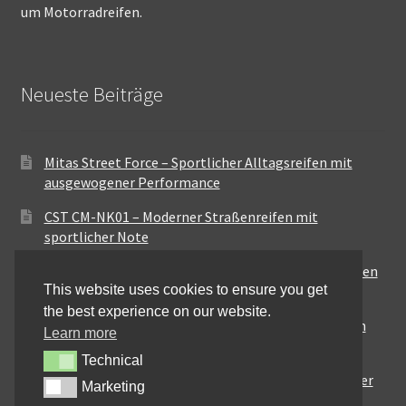
um Motorradreifen.
Neueste Beiträge
Mitas Street Force – Sportlicher Alltagsreifen mit
ausgewogener Performance
CST CM-NK01 – Moderner Straßenreifen mit
sportlicher Note
Maxxis MA-ST3 – Ausgewogener Sport-Touring-Reifen
This website uses cookies to ensure you get
für vielseitige Einsätze
the best experience on our website.
Pirelli City Demon – Zuverlässigkeit für den urbanen
Learn more
Alltag
Technical
Technical
Metzeler Perfect ME77 – Klassische Optik mit solider
Marketing
Marketing
Straßenperformance