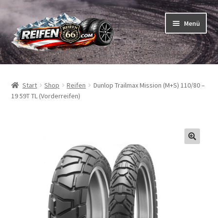
Zur
Zum
Menü
Navigation
Inhalt
springen
springen
Unterm
Reifen
öffnen
Start
Shop
Reifen
Dunlop Trailmax Mission (M+S) 110/80 –
Unterm
Schläuche
19 59T TL (Vorderreifen)
öffnen
So bestellen Sie
Unterm
ABC
öffnen
Unterm
Marken
öffnen
Reifentests