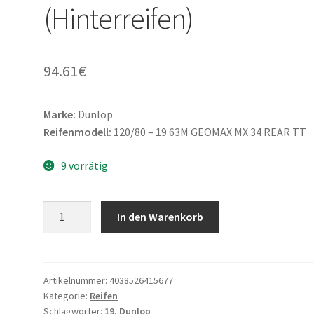
(Hinterreifen)
94.61
€
Marke:
Dunlop
Reifenmodell:
120/80 – 19 63M GEOMAX MX 34 REAR TT
9 vorrätig
Dunlop
In den Warenkorb
120/80
-
19
63M
Artikelnummer:
4038526415677
Kategorie:
Reifen
GEOMAX
Schlagwörter:
19
,
Dunlop