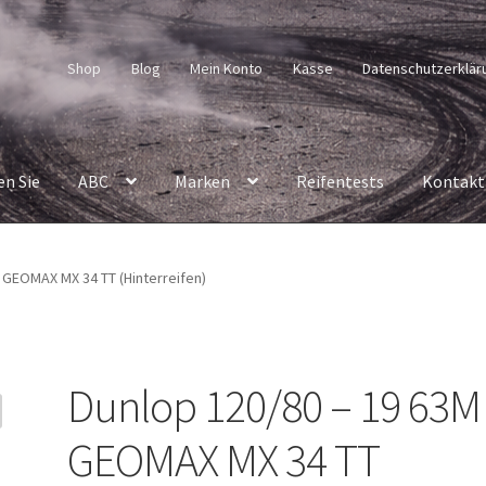
Shop
Blog
Mein Konto
Kasse
Datenschutzerklär
en Sie
ABC
Marken
Reifentests
Kontakt
 GEOMAX MX 34 TT (Hinterreifen)
Dunlop 120/80 – 19 63M
GEOMAX MX 34 TT