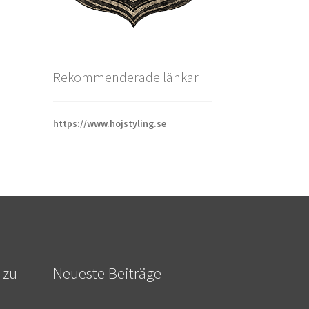
Rekommenderade länkar
https://www.hojstyling.se
 zu
Neueste Beiträge