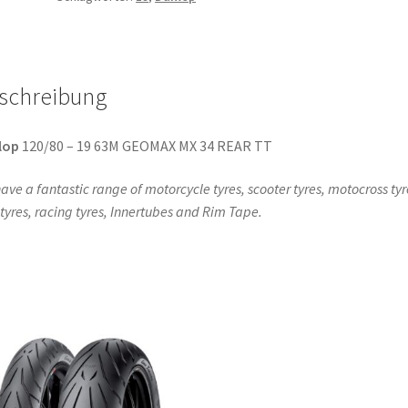
MX
34
TT
(Hinterreifen)
schreibung
Menge
lop
120/80 – 19 63M GEOMAX MX 34 REAR TT
ave a fantastic range of motorcycle tyres, scooter tyres, motocross tyr
l tyres, racing tyres, Innertubes and Rim Tape.