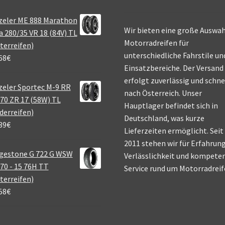
zeler ME 888 Marathon
Wir bieten eine große Auswah
a 280/35 VR 18 (84V) TL
Motorradreifen für
terreifen)
unterschiedliche Fahrstile un
68
€
Einsatzbereiche. Der Versand
erfolgt zuverlässig und schne
eler Sportec M-9 RR
nach Österreich. Unser
70 ZR 17 (58W) TL
Hauptlager befindet sich in
derreifen)
Deutschland, was kurze
39
€
Lieferzeiten ermöglicht. Seit
2011 stehen wir für Erfahrung
gestone G 722 G WSW
Verlässlichkeit und kompete
70 - 15 76H TT
Service rund um Motorradreif
terreifen)
58
€