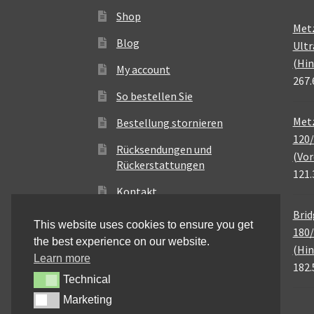
Shop
Met
Blog
Ultr
(Hin
My account
267.
So bestellen Sie
Metz
Bestellung stornieren
120/
Rücksendungen und
(Vor
Rückerstattungen
121.
Kontakt
Brid
This website uses cookies to ensure you get
180/
the best experience on our website.
(Hin
Learn more
182.
Technical
Technical
Marketing
Marketing