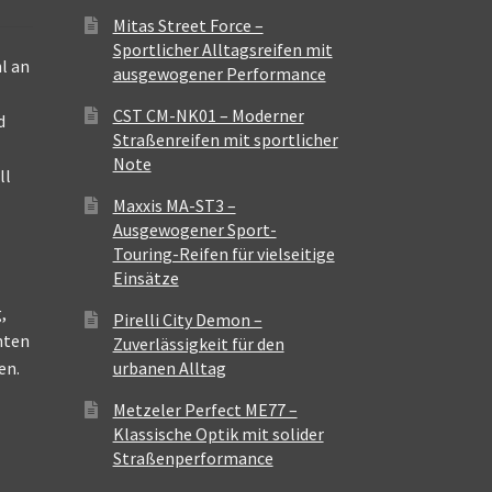
Mitas Street Force –
Sportlicher Alltagsreifen mit
l an
ausgewogener Performance
CST CM-NK01 – Moderner
d
Straßenreifen mit sportlicher
Note
ll
Maxxis MA-ST3 –
Ausgewogener Sport-
Touring-Reifen für vielseitige
Einsätze
,
Pirelli City Demon –
nten
Zuverlässigkeit für den
en.
urbanen Alltag
Metzeler Perfect ME77 –
Klassische Optik mit solider
Straßenperformance