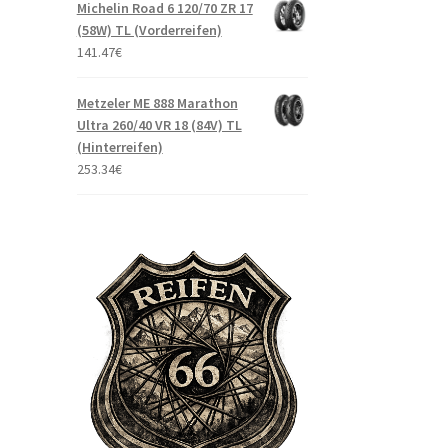
Michelin Road 6 120/70 ZR 17
(58W) TL (Vorderreifen)
141.47
€
Metzeler ME 888 Marathon
Ultra 260/40 VR 18 (84V) TL
(Hinterreifen)
253.34
€