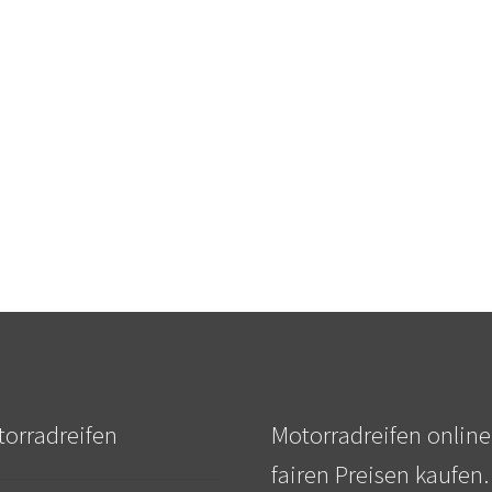
orradreifen
Motorradreifen online
fairen Preisen kaufen.