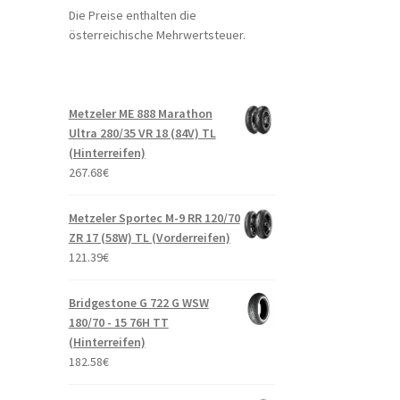
Die Preise enthalten die
österreichische Mehrwertsteuer.
Metzeler ME 888 Marathon
Ultra 280/35 VR 18 (84V) TL
(Hinterreifen)
267.68
€
Metzeler Sportec M-9 RR 120/70
ZR 17 (58W) TL (Vorderreifen)
121.39
€
Bridgestone G 722 G WSW
180/70 - 15 76H TT
(Hinterreifen)
182.58
€