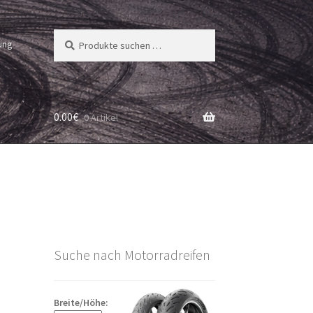
Suchen
Suchen
ung
nach:
0.00
€
0 Artikel
Suche nach Motorradreifen
Breite/Höhe: