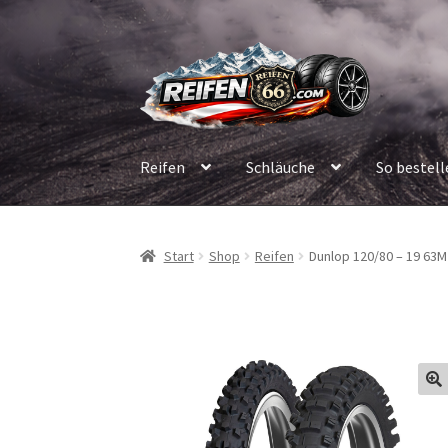
Zur
Zum
Navigation
Inhalt
springen
springen
Reifen
Schläuche
So bestell
Start
Shop
Reifen
Dunlop 120/80 – 19 63M