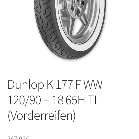
Kontakt
Dunlop K 177 F WW
120/90 – 18 65H TL
(Vorderreifen)
247.02
€