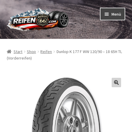
Zur
Zum
Menü
Navigation
Inhalt
springen
springen
Unterm
Reifen
öffnen
Start
Shop
Reifen
Dunlop K 177 F WW 120/90 – 18 65H TL
Unterm
Schläuche
(Vorderreifen)
öffnen
So bestellen Sie
Unterm
ABC
öffnen
Unterm
Marken
öffnen
Reifentests