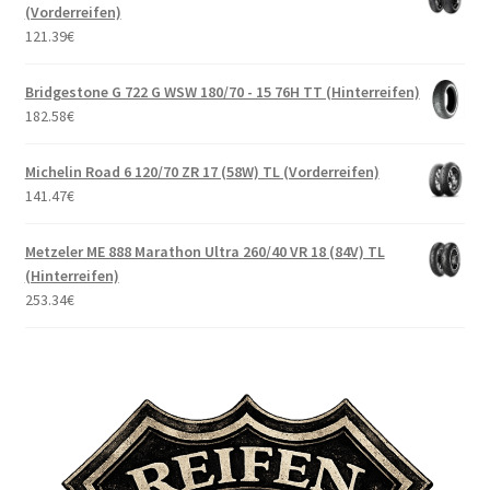
(Vorderreifen)
121.39
€
Bridgestone G 722 G WSW 180/70 - 15 76H TT (Hinterreifen)
182.58
€
Michelin Road 6 120/70 ZR 17 (58W) TL (Vorderreifen)
141.47
€
Metzeler ME 888 Marathon Ultra 260/40 VR 18 (84V) TL
(Hinterreifen)
253.34
€