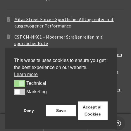
Mitas Street Force – Sportlicher Alltagsreifen mit
ausgewogener Performance
CST CM-NK01 – Moderner Straßenreifen mit
sportlicher Note
Maxxis MA-ST3 – Ausgewogener Sport-Touring-Reifen
This website uses cookies to ensure you get
für vielseitige Einsätze
the best experience on our website.
Pirelli City Demon – Zuverlässigkeit für den urbanen
Learn more
Alltag
Technical
Technical
Metzeler Perfect ME77 – Klassische Optik mit solider
Marketing
Marketing
Straßenperformance
Accept all
Deny
Save
Cookies
0
Suchen
Suchen