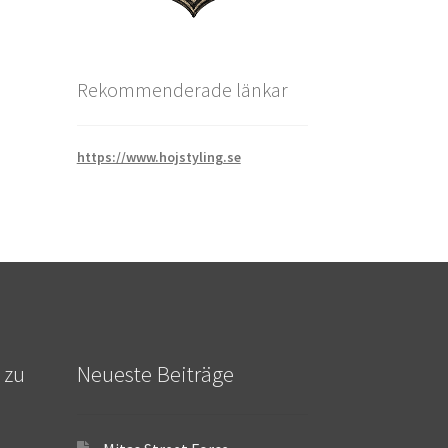
Rekommenderade länkar
https://www.hojstyling.se
 zu
Neueste Beiträge