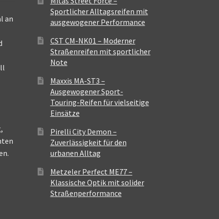
Mitas Street Force –
Sportlicher Alltagsreifen mit
l an
ausgewogener Performance
CST CM-NK01 – Moderner
d
Straßenreifen mit sportlicher
Note
ll
Maxxis MA-ST3 –
Ausgewogener Sport-
Touring-Reifen für vielseitige
Einsätze
,
Pirelli City Demon –
nten
Zuverlässigkeit für den
en.
urbanen Alltag
Metzeler Perfect ME77 –
Klassische Optik mit solider
Straßenperformance