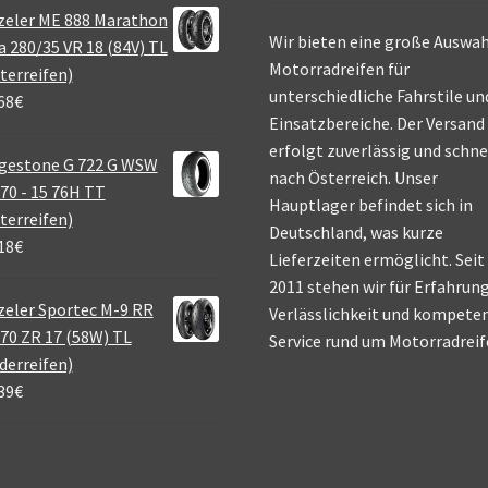
zeler ME 888 Marathon
Wir bieten eine große Auswah
a 280/35 VR 18 (84V) TL
Motorradreifen für
terreifen)
unterschiedliche Fahrstile un
68
€
Einsatzbereiche. Der Versand
erfolgt zuverlässig und schne
gestone G 722 G WSW
nach Österreich. Unser
70 - 15 76H TT
Hauptlager befindet sich in
terreifen)
Deutschland, was kurze
18
€
Lieferzeiten ermöglicht. Seit
2011 stehen wir für Erfahrung
eler Sportec M-9 RR
Verlässlichkeit und kompete
70 ZR 17 (58W) TL
Service rund um Motorradreif
derreifen)
39
€