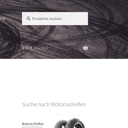
Suchen
Suchen
ung
nach:
0.00
€
0 Artikel
Suche nach Motorradreifen
Breite/Höhe: