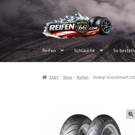
Zur
Zum
Navigation
Inhalt
springen
springen
Reifen
Schläuche
So bestell
Start
Shop
Reifen
Dunlop ScootSmart 130/