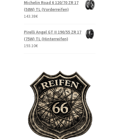
Michelin Road 6 120/70 ZR 17
(58W) TL (Vorderreifen)
143.38
€
Pirelli Angel GT II 190/55 ZR 17
(75W) TL (Hinterreifen)
193.10
€