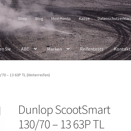
Shop
Blog
Mein Konto
Kasse
Datenschutzerklär
en Sie
ABC
Marken
Reifentests
Kontakt
70 – 13 63P TL (Hinterreifen)
Dunlop ScootSmart
130/70 – 13 63P TL