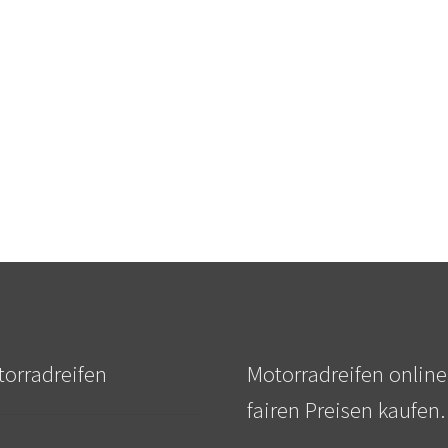
orradreifen
Motorradreifen online
fairen Preisen kaufen.