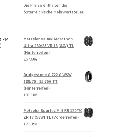
Die Preise enthalten die
österreichische Mehrwertsteuer.
Metzeler ME 888 Marathon
0 ZR
)
Ultra 280/35 VR 18 (84V) TL
(Hinterreifen)
267.68
€
Bridgestone G 722 G WSW
180/70 - 15 76H TT
(Hinterreifen)
191.18
€
Metzeler Sportec M-9 RR 120/70
ZR 17 (58W) TL (Vorderreifen)
121.39
€