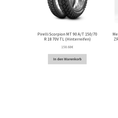
Pirelli Scorpion MT 90 A/T 150/70
Me
R 18 70V TL (Hinterreifen)
ZR
158.68
€
In den Warenkorb