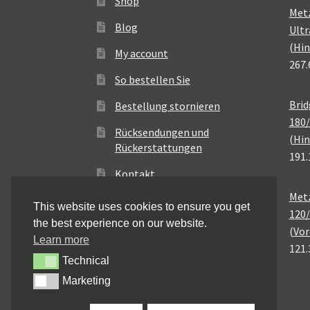
Shop
Met
Blog
Ultr
(Hin
My account
267.
So bestellen Sie
Brid
Bestellung stornieren
180/
Rücksendungen und
(Hin
Rückerstattungen
191.
Kontakt
Metz
This website uses cookies to ensure you get
120/
the best experience on our website.
(Vor
Learn more
121.
Technical
Technical
Marketing
Marketing