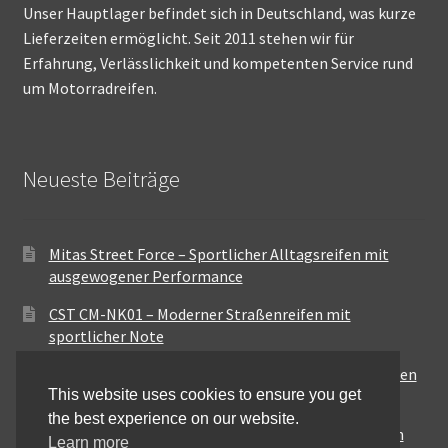
Unser Hauptlager befindet sich in Deutschland, was kurze
Lieferzeiten ermöglicht. Seit 2011 stehen wir für
Erfahrung, Verlässlichkeit und kompetenten Service rund
um Motorradreifen.
Neueste Beiträge
Mitas Street Force – Sportlicher Alltagsreifen mit
ausgewogener Performance
CST CM-NK01 – Moderner Straßenreifen mit
sportlicher Note
Maxxis MA-ST3 – Ausgewogener Sport-Touring-Reifen
This website uses cookies to ensure you get
für vielseitige Einsätze
the best experience on our website.
Pirelli City Demon – Zuverlässigkeit für den urbanen
Learn more