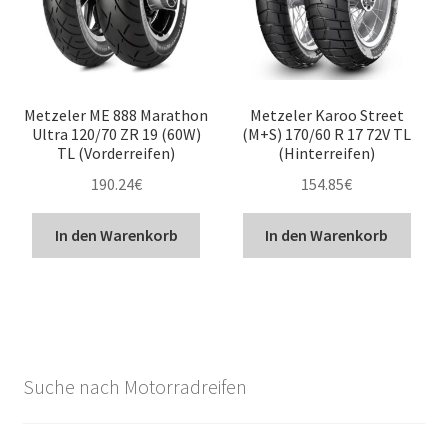
Metzeler ME 888 Marathon
Metzeler Karoo Street
Ultra 120/70 ZR 19 (60W)
(M+S) 170/60 R 17 72V TL
TL (Vorderreifen)
(Hinterreifen)
190.24
€
154.85
€
In den Warenkorb
In den Warenkorb
Suche nach Motorradreifen