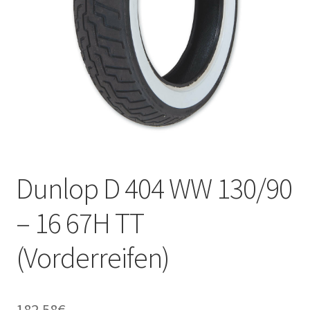
Kontakt
Dunlop D 404 WW 130/90
– 16 67H TT
(Vorderreifen)
182.58
€