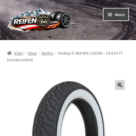
Zur
Zum
Menü
Navigation
Inhalt
springen
springen
Unterm
Reifen
öffnen
Start
Shop
Reifen
Dunlop D 404 WW 130/90 – 16 67H TT
Unterm
Schläuche
(Vorderreifen)
öffnen
So bestellen Sie
Unterm
ABC
öffnen
Unterm
Marken
öffnen
Reifentests