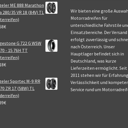
zeler ME 888 Marathon
Wir bieten eine große Auswah
a 280/35 VR 18 (84V) TL
Motorradreifen für
terreifen)
unterschiedliche Fahrstile un
68
€
Einsatzbereiche. Der Versand
erfolgt zuverlässig und schne
gestone G 722 G WSW
nach Österreich. Unser
70 - 15 76H TT
Hauptlager befindet sich in
terreifen)
Deutschland, was kurze
18
€
Lieferzeiten ermöglicht. Seit
2011 stehen wir für Erfahrung
eler Sportec M-9 RR
Verlässlichkeit und kompete
70 ZR 17 (58W) TL
Service rund um Motorradreif
derreifen)
39
€