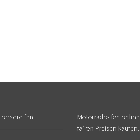
orradreifen
Motorradreifen online
fairen Preisen kaufen.