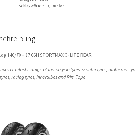
Schlagwörter:
17
,
Dunlop
17
66H
TL
(Hinterreifen)
schreibung
Menge
lop
140/70 – 17 66H SPORTMAX Q-LITE REAR
ave a fantastic range of motorcycle tyres, scooter tyres, motocross tyr
l tyres, racing tyres, Innertubes and Rim Tape.