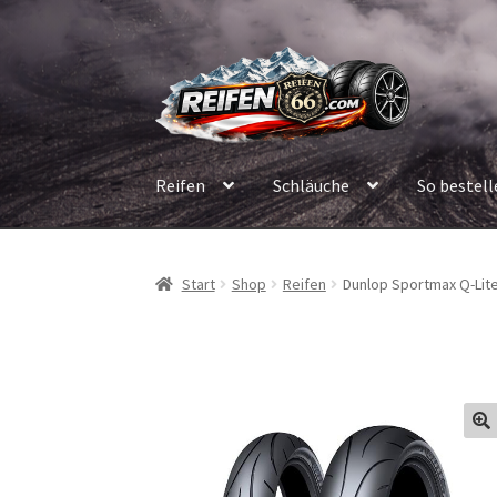
Zur
Zum
Navigation
Inhalt
springen
springen
Reifen
Schläuche
So bestell
Start
Shop
Reifen
Dunlop Sportmax Q-Lite 