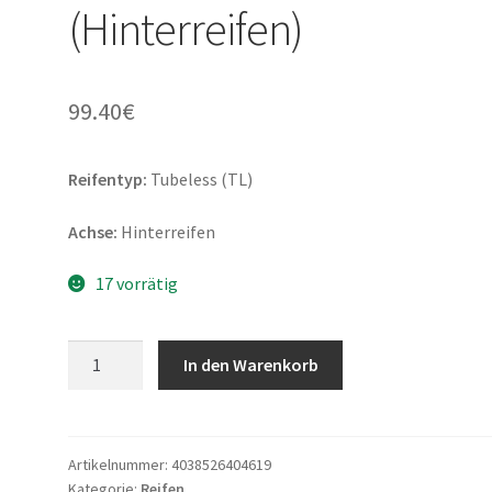
(Hinterreifen)
99.40
€
Reifentyp:
Tubeless (TL)
Achse:
Hinterreifen
17 vorrätig
Dunlop
In den Warenkorb
Sportmax
Q-
Lite
140/70
Artikelnummer:
4038526404619
Kategorie:
Reifen
-