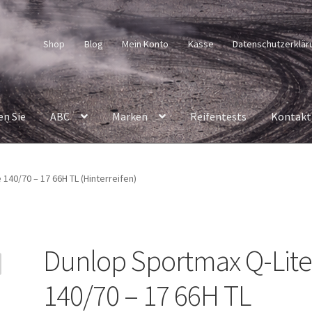
Shop
Blog
Mein Konto
Kasse
Datenschutzerklär
en Sie
ABC
Marken
Reifentests
Kontakt
140/70 – 17 66H TL (Hinterreifen)
Dunlop Sportmax Q-Lit
140/70 – 17 66H TL