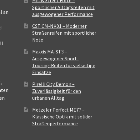
Mitas Street Force –
Sportlicher Alltagsreifen mit
l an
ausgewogener Performance
CST CM-NK01 – Moderner
d
Straßenreifen mit sportlicher
Note
ll
Maxxis MA-ST3 –
Ausgewogener Sport-
Touring-Reifen für vielseitige
Einsätze
,
Pirelli City Demon –
nten
Zuverlässigkeit für den
en.
urbanen Alltag
Metzeler Perfect ME77 –
Klassische Optik mit solider
Straßenperformance