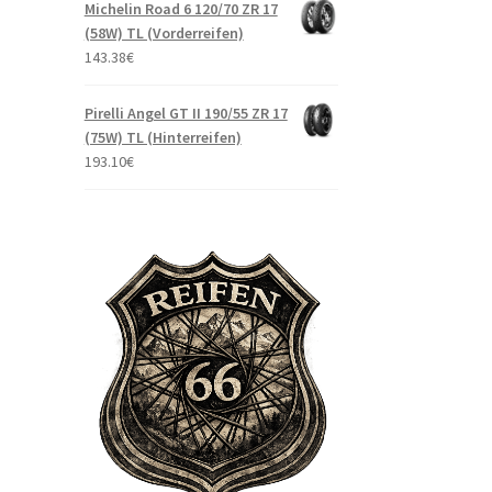
Michelin Road 6 120/70 ZR 17
(58W) TL (Vorderreifen)
143.38
€
Pirelli Angel GT II 190/55 ZR 17
(75W) TL (Hinterreifen)
193.10
€