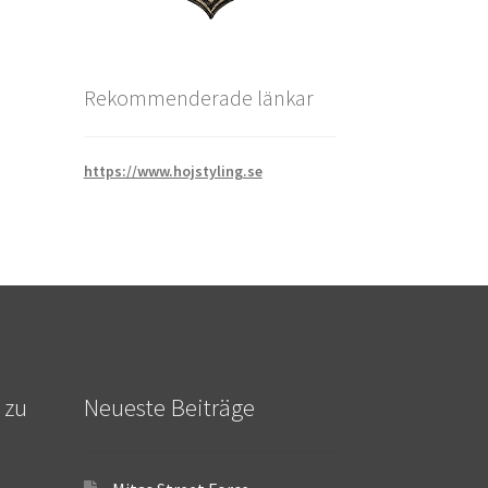
Rekommenderade länkar
https://www.hojstyling.se
 zu
Neueste Beiträge