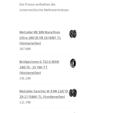
Die Preise enthalten die
österreichische Mehrwertsteuer.
Metzeler ME 888 Marathon
Ultra 280/35 VR 18 (84V) TL
(Hinterreifen)
267.68
€
Bridgestone G 722 G WSW
180/70 - 15 76H TT
(Hinterreifen)
191.18
€
Metzeler Sportec M-9 RR 120/70
ZR 17 (58W) TL (Vorderreifen)
121.39
€