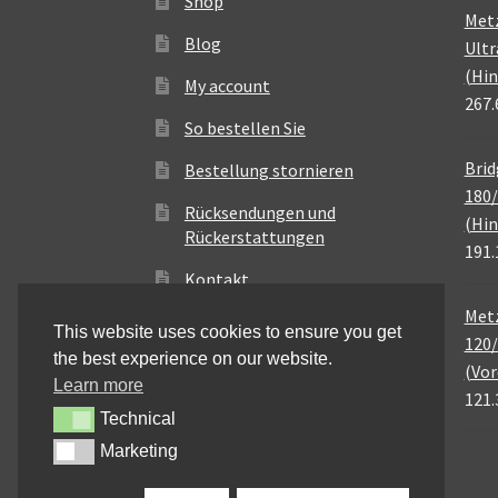
Shop
Met
Blog
Ultr
(Hin
My account
267.
So bestellen Sie
Brid
Bestellung stornieren
180/
Rücksendungen und
(Hin
Rückerstattungen
191.
Kontakt
Metz
This website uses cookies to ensure you get
120/
the best experience on our website.
(Vor
Learn more
121.
Technical
Technical
Marketing
Marketing