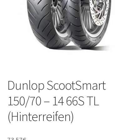
Kontakt
Dunlop ScootSmart
150/70 – 14 66S TL
(Hinterreifen)
73.57
€