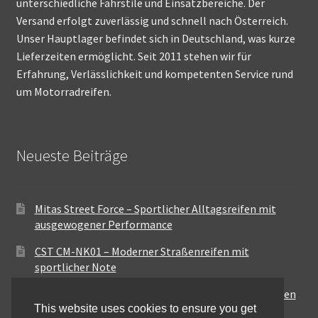
unterschiedliche Fahrstile und Einsatzbereiche. Der
Versand erfolgt zuverlässig und schnell nach Österreich.
Unser Hauptlager befindet sich in Deutschland, was kurze
Lieferzeiten ermöglicht. Seit 2011 stehen wir für
Erfahrung, Verlässlichkeit und kompetenten Service rund
um Motorradreifen.
Neueste Beiträge
Mitas Street Force – Sportlicher Alltagsreifen mit
ausgewogener Performance
CST CM-NK01 – Moderner Straßenreifen mit
sportlicher Note
Maxxis MA-ST3 – Ausgewogener Sport-Touring-Reifen
This website uses cookies to ensure you get
für vielseitige Einsätze