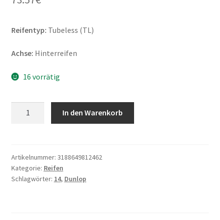
Reifentyp:
Tubeless (TL)
Achse:
Hinterreifen
16 vorrätig
Dunlop
In den Warenkorb
ScootSmart
150/70
-
14
Artikelnummer:
3188649812462
Kategorie:
Reifen
66S
Schlagwörter:
14
,
Dunlop
TL
(Hinterreifen)
Menge