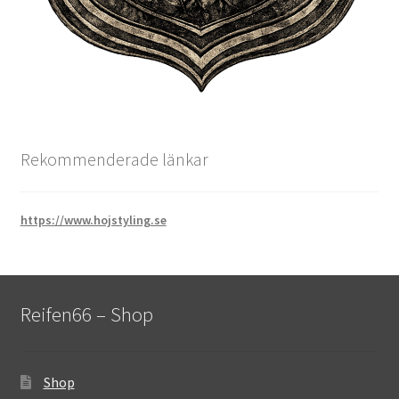
Rekommenderade länkar
https://www.hojstyling.se
Reifen66 – Shop
Shop