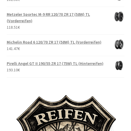
Metzeler Sportec M-9 RR 120/70 ZR 17 (58W) TL
(Vorderreifen)
118.51
€
Michelin Road 6 120/70 ZR 17 (58W) TL (Vorderreifen)
141.47
€
Pirelli Angel GT II 190/55 ZR 17 (75W) TL (Hinterreifen)
193.10
€