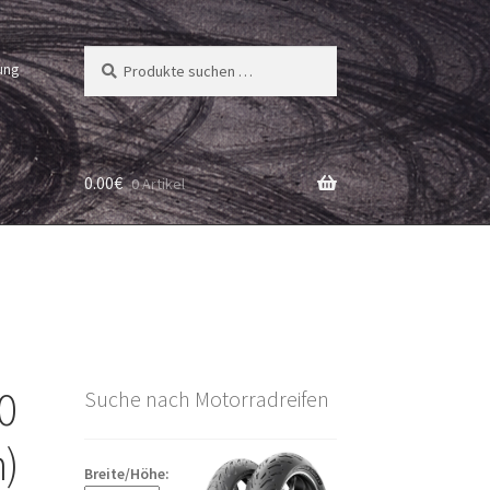
Suchen
Suchen
ung
nach:
0.00
€
0 Artikel
0
Suche nach Motorradreifen
n)
Breite/Höhe: