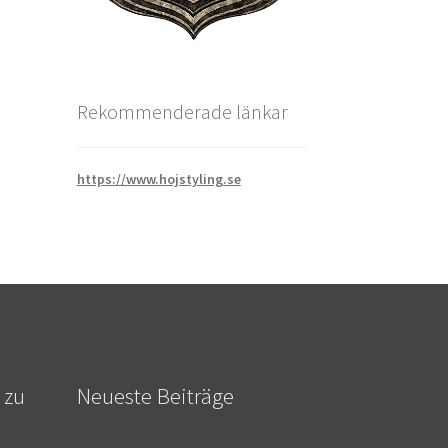
Rekommenderade länkar
https://www.hojstyling.se
 zu
Neueste Beiträge