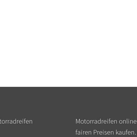
orradreifen
Motorradreifen online
fairen Preisen kaufen.