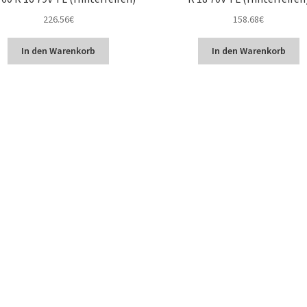
226.56
€
158.68
€
In den Warenkorb
In den Warenkorb