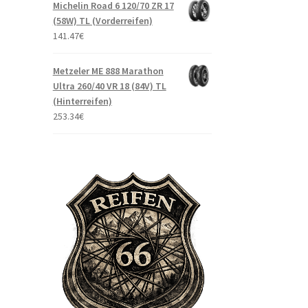
Michelin Road 6 120/70 ZR 17
(58W) TL (Vorderreifen)
141.47
€
Metzeler ME 888 Marathon
Ultra 260/40 VR 18 (84V) TL
(Hinterreifen)
253.34
€