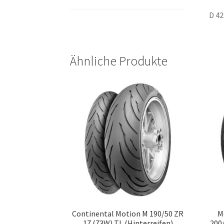
D 42
Ähnliche Produkte
Continental Motion M 190/50 ZR
M
17 (73W) TL (Hinterreifen)
200/