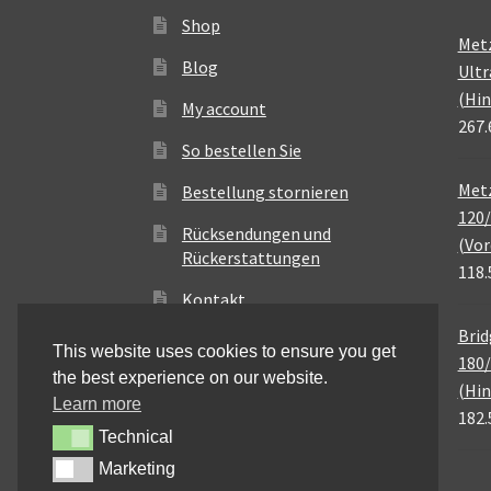
Shop
Met
Blog
Ultr
(Hin
My account
267.
So bestellen Sie
Metz
Bestellung stornieren
120/
Rücksendungen und
(Vor
Rückerstattungen
118.
Kontakt
Brid
This website uses cookies to ensure you get
180/
the best experience on our website.
(Hin
Learn more
182.
Technical
Technical
Marketing
Marketing