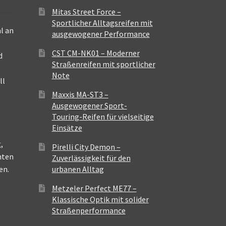
Mitas Street Force –
Sportlicher Alltagsreifen mit
l an
ausgewogener Performance
CST CM-NK01 – Moderner
d
Straßenreifen mit sportlicher
Note
ll
Maxxis MA-ST3 –
Ausgewogener Sport-
Touring-Reifen für vielseitige
Einsätze
,
Pirelli City Demon –
nten
Zuverlässigkeit für den
en.
urbanen Alltag
Metzeler Perfect ME77 –
Klassische Optik mit solider
Straßenperformance