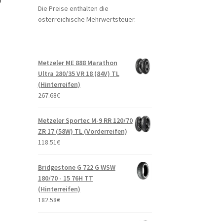
Die Preise enthalten die
österreichische Mehrwertsteuer.
Metzeler ME 888 Marathon
Ultra 280/35 VR 18 (84V) TL
(Hinterreifen)
267.68
€
Metzeler Sportec M-9 RR 120/70
ZR 17 (58W) TL (Vorderreifen)
118.51
€
Bridgestone G 722 G WSW
180/70 - 15 76H TT
(Hinterreifen)
182.58
€