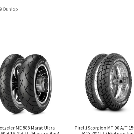
9 Dunlop
etzeler ME 888 Marat Ultra
Pirelli Scorpion MT 90 A/T 1
60 R 16 79V TL (Hinterreifen)
R 18 70V TL (Hinterreifen