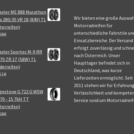
zeler ME 888 Marathon
Wir bieten eine große Auswah
a 280/35 VR 18 (84V) TL
Motorradreifen für
terreifen)
unterschiedliche Fahrstile un
68
€
Einsatzbereiche. Der Versand
erfolgt zuverlässig und schne
eler Sportec M-9 RR
nach Österreich. Unser
70 ZR 17 (58W) TL
Hauptlager befindet sich in
derreifen)
Deutschland, was kurze
51
€
Lieferzeiten ermöglicht. Seit
2011 stehen wir für Erfahrung
gestone G 722 G WSW
Verlässlichkeit und kompete
70 - 15 76H TT
Service rund um Motorradreif
terreifen)
58
€