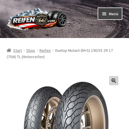
Zur
Zum
Menü
Navigation
Inhalt
springen
springen
Unterm
Reifen
öffnen
Start
Shop
Reifen
Dunlop Mutant (M+S) 190/55 ZR 17
Unterm
Schläuche
(75W) TL (Hinterreifen)
öffnen
So bestellen Sie
Unterm
ABC
öffnen
Unterm
Marken
öffnen
Reifentests