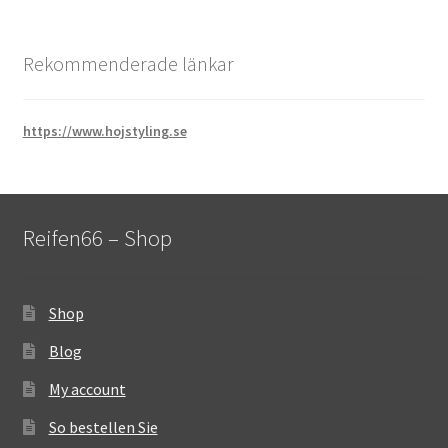
Rekommenderade länkar
https://www.hojstyling.se
Reifen66 – Shop
Shop
Blog
My account
So bestellen Sie