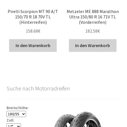
Pirelli Scorpion MT 90 A/T
Metzeler ME 888 Marathon
150/70 R 18 70V TL
Ultra 150/80 R 16 71V TL
(Hinterreifen)
(Vorderreifen)
158.68
€
182.58
€
In den Warenkorb
In den Warenkorb
Suche nach Motorradreifen
Breite/Höhe:
Zoll: