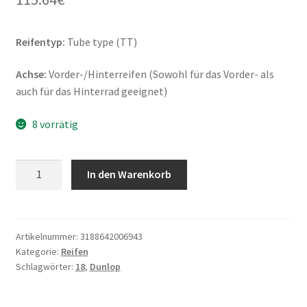
Reifentyp:
Tube type (TT)
Achse:
Vorder-/Hinterreifen (Sowohl für das Vorder- als
auch für das Hinterrad geeignet)
8 vorrätig
Dunlop
In den Warenkorb
K
82
3.50
-
Artikelnummer:
3188642006943
Kategorie:
Reifen
18
Schlagwörter:
18
,
Dunlop
56S
TT
(Vorder-/Hinterreifen)