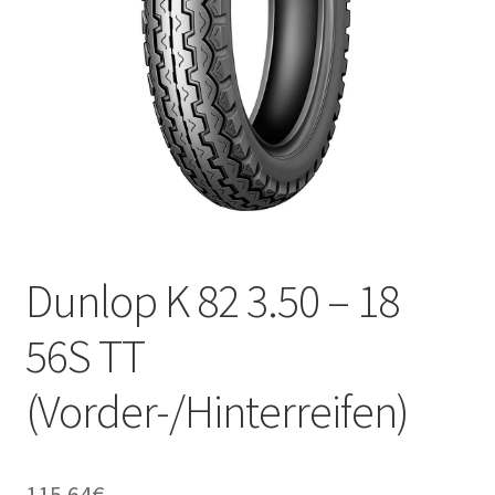
Kontakt
Dunlop K 82 3.50 – 18
56S TT
(Vorder-/Hinterreifen)
115.64
€