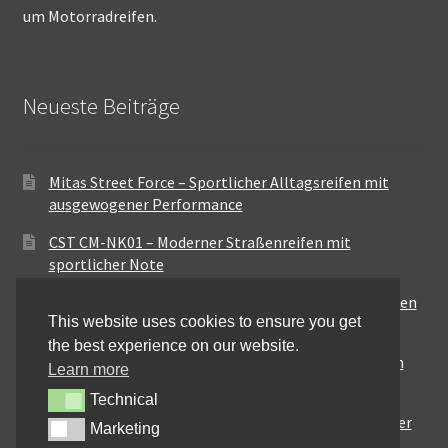
um Motorradreifen.
Neueste Beiträge
Mitas Street Force – Sportlicher Alltagsreifen mit
ausgewogener Performance
CST CM-NK01 – Moderner Straßenreifen mit
sportlicher Note
Maxxis MA-ST3 – Ausgewogener Sport-Touring-Reifen
This website uses cookies to ensure you get
für vielseitige Einsätze
the best experience on our website.
Pirelli City Demon – Zuverlässigkeit für den urbanen
Learn more
Alltag
Technical
Technical
Metzeler Perfect ME77 – Klassische Optik mit solider
Marketing
Marketing
Straßenperformance