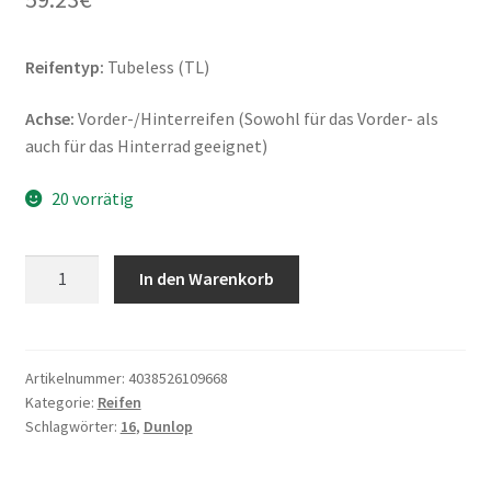
Reifentyp:
Tubeless (TL)
Achse:
Vorder-/Hinterreifen (Sowohl für das Vorder- als
auch für das Hinterrad geeignet)
20 vorrätig
Dunlop
In den Warenkorb
ScootSmart
90/80
-
16
Artikelnummer:
4038526109668
Kategorie:
Reifen
51S
Schlagwörter:
16
,
Dunlop
TL
(Vorder-/Hinterreifen)
Menge