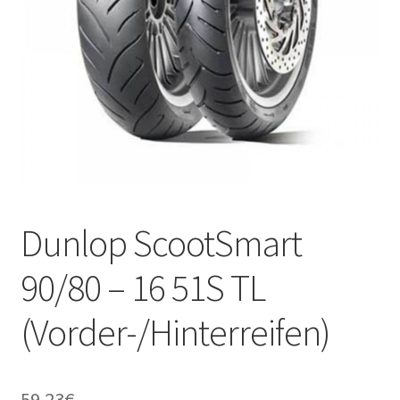
Kontakt
Dunlop ScootSmart
90/80 – 16 51S TL
(Vorder-/Hinterreifen)
59.23
€