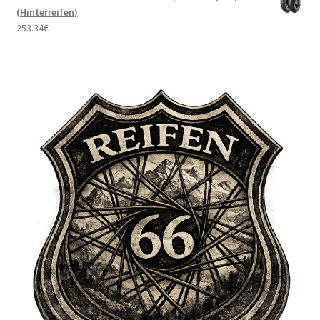
(Hinterreifen)
253.34
€