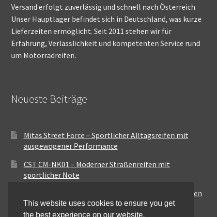
Versand erfolgt zuverlässig und schnell nach Österreich.
Unser Hauptlager befindet sich in Deutschland, was kurze
Lieferzeiten ermöglicht. Seit 2011 stehen wir für
Erfahrung, Verlässlichkeit und kompetenten Service rund
um Motorradreifen.
Neueste Beiträge
Mitas Street Force – Sportlicher Alltagsreifen mit
ausgewogener Performance
CST CM-NK01 – Moderner Straßenreifen mit
sportlicher Note
Maxxis MA-ST3 – Ausgewogener Sport-Touring-Reifen
This website uses cookies to ensure you get
für vielseitige Einsätze
the best experience on our website.