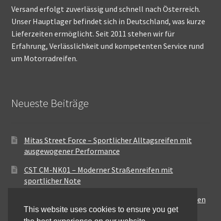
Versand erfolgt zuverlässig und schnell nach Österreich.
Unser Hauptlager befindet sich in Deutschland, was kurze
Lieferzeiten ermöglicht. Seit 2011 stehen wir für
Erfahrung, Verlässlichkeit und kompetenten Service rund
um Motorradreifen.
Neueste Beiträge
Mitas Street Force – Sportlicher Alltagsreifen mit
ausgewogener Performance
CST CM-NK01 – Moderner Straßenreifen mit
sportlicher Note
Maxxis MA-ST3 – Ausgewogener Sport-Touring-Reifen
This website uses cookies to ensure you get
für vielseitige Einsätze