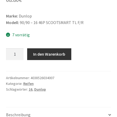
Marke:
Dunlop
Modell:
90/90 – 16 46P SCOOTSMART TL F/R
7 vorrätig
Dunlop
In den Warenkorb
90/90
-
16
46P
Artikelnummer:
4038526034007
Kategorie:
Reifen
SCOOTSMART
Schlagwörter:
16
,
Dunlop
TL
(Vorder-/Hinterreifen)
Menge
Beschreibung