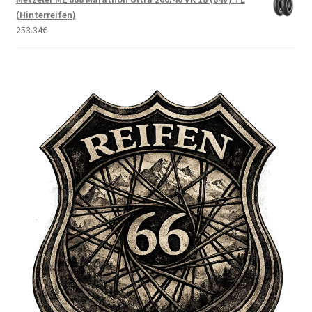
(Hinterreifen)
253.34
€