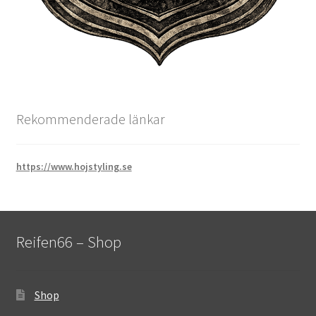
Rekommenderade länkar
https://www.hojstyling.se
Reifen66 – Shop
Shop