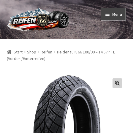
Zur
Zum
Menü
Navigation
Inhalt
springen
springen
Unterm
Reifen
öffnen
Start
Shop
Reifen
Heidenau K 66 100/90 – 14 57P TL
Unterm
Schläuche
(Vorder-/Hinterreifen)
öffnen
So bestellen Sie
Unterm
ABC
öffnen
Unterm
Marken
öffnen
Reifentests