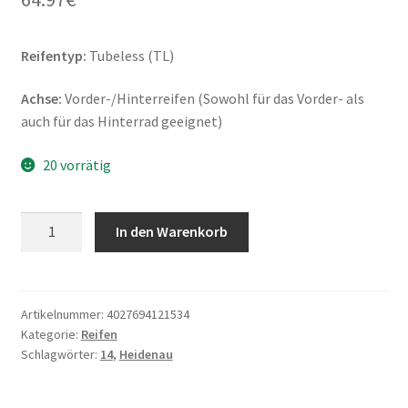
Reifentyp:
Tubeless (TL)
Achse:
Vorder-/Hinterreifen (Sowohl für das Vorder- als
auch für das Hinterrad geeignet)
20 vorrätig
Heidenau
In den Warenkorb
K
66
100/90
-
Artikelnummer:
4027694121534
Kategorie:
Reifen
14
Schlagwörter:
14
,
Heidenau
57P
TL
(Vorder-/Hinterreifen)