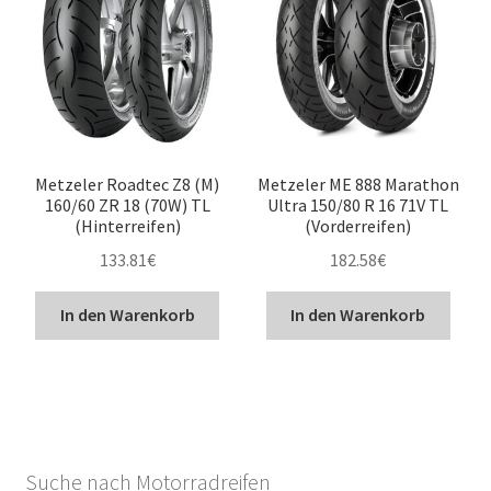
Metzeler Roadtec Z8 (M)
Metzeler ME 888 Marathon
160/60 ZR 18 (70W) TL
Ultra 150/80 R 16 71V TL
(Hinterreifen)
(Vorderreifen)
133.81
€
182.58
€
In den Warenkorb
In den Warenkorb
Suche nach Motorradreifen