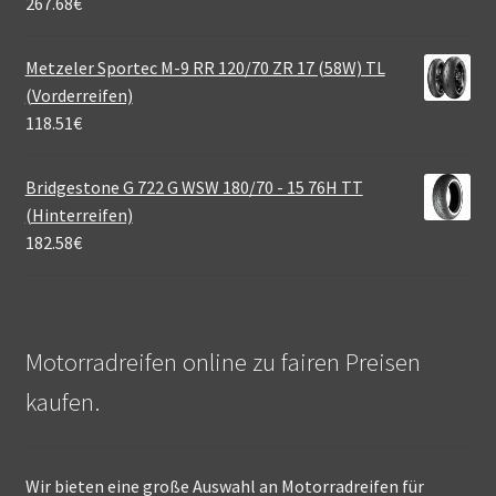
267.68
€
Metzeler Sportec M-9 RR 120/70 ZR 17 (58W) TL
(Vorderreifen)
118.51
€
Bridgestone G 722 G WSW 180/70 - 15 76H TT
(Hinterreifen)
182.58
€
Motorradreifen online zu fairen Preisen
kaufen.
Wir bieten eine große Auswahl an Motorradreifen für