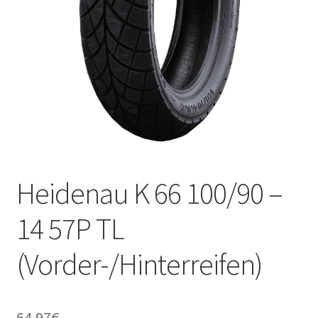
Kontakt
Heidenau K 66 100/90 –
14 57P TL
(Vorder-/Hinterreifen)
64.97
€