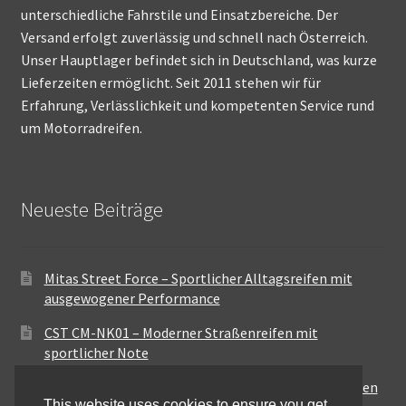
unterschiedliche Fahrstile und Einsatzbereiche. Der
Versand erfolgt zuverlässig und schnell nach Österreich.
Unser Hauptlager befindet sich in Deutschland, was kurze
Lieferzeiten ermöglicht. Seit 2011 stehen wir für
Erfahrung, Verlässlichkeit und kompetenten Service rund
um Motorradreifen.
Neueste Beiträge
Mitas Street Force – Sportlicher Alltagsreifen mit
ausgewogener Performance
CST CM-NK01 – Moderner Straßenreifen mit
sportlicher Note
Maxxis MA-ST3 – Ausgewogener Sport-Touring-Reifen
This website uses cookies to ensure you get