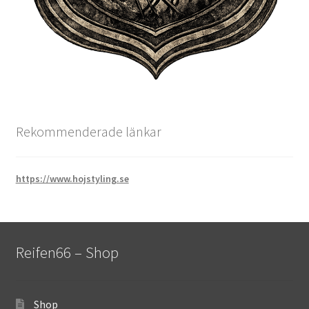
Rekommenderade länkar
https://www.hojstyling.se
Reifen66 – Shop
Shop