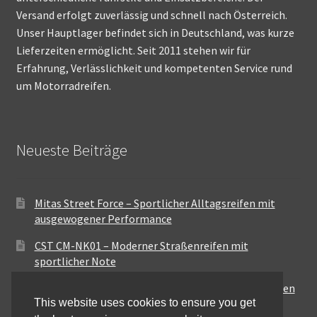
Versand erfolgt zuverlässig und schnell nach Österreich.
Unser Hauptlager befindet sich in Deutschland, was kurze
Lieferzeiten ermöglicht. Seit 2011 stehen wir für
Erfahrung, Verlässlichkeit und kompetenten Service rund
um Motorradreifen.
Neueste Beiträge
Mitas Street Force – Sportlicher Alltagsreifen mit
ausgewogener Performance
CST CM-NK01 – Moderner Straßenreifen mit
sportlicher Note
Maxxis MA-ST3 – Ausgewogener Sport-Touring-Reifen
This website uses cookies to ensure you get
für vielseitige Einsätze