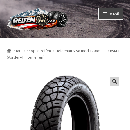
Zur
Zum
Menü
Navigation
Inhalt
springen
springen
Unterm
Reifen
öffnen
Start
Shop
Reifen
Heidenau K 58 mod 120/80 – 12 65M TL
Unterm
Schläuche
(Vorder-/Hinterreifen)
öffnen
So bestellen Sie
Unterm
ABC
öffnen
Unterm
Marken
öffnen
Reifentests