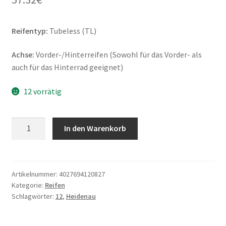
Reifentyp:
Tubeless (TL)
Achse:
Vorder-/Hinterreifen (Sowohl für das Vorder- als
auch für das Hinterrad geeignet)
12 vorrätig
Heidenau
In den Warenkorb
K
58
mod
120/80
Artikelnummer:
4027694120827
Kategorie:
Reifen
-
Schlagwörter:
12
,
Heidenau
12
65M
TL