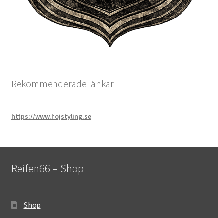
Rekommenderade länkar
https://www.hojstyling.se
Reifen66 – Shop
Shop