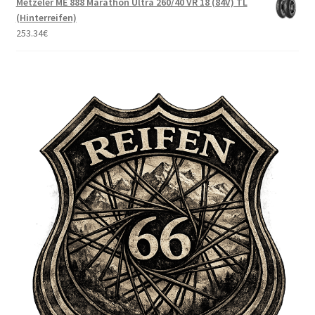
Metzeler ME 888 Marathon Ultra 260/40 VR 18 (84V) TL
(Hinterreifen)
253.34
€