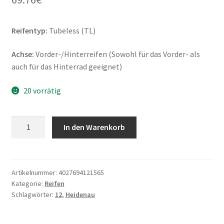
Reifentyp:
Tubeless (TL)
Achse:
Vorder-/Hinterreifen (Sowohl für das Vorder- als
auch für das Hinterrad geeignet)
20 vorrätig
Heidenau
In den Warenkorb
K
80
SR
120/80
Artikelnummer:
4027694121565
Kategorie:
Reifen
-
Schlagwörter:
12
,
Heidenau
12
65M
TL