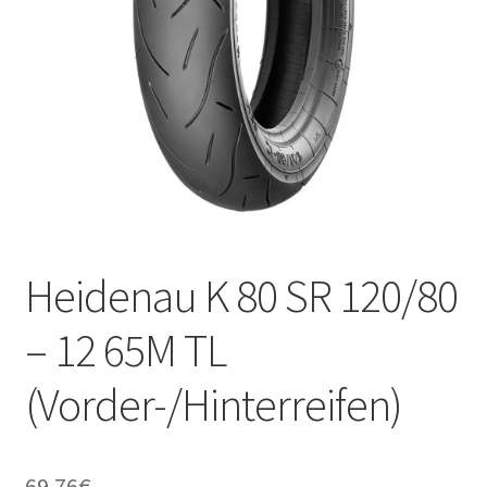
Kontakt
Heidenau K 80 SR 120/80
– 12 65M TL
(Vorder-/Hinterreifen)
69.76
€