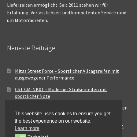
Lieferzeiten ermöglicht. Seit 2011 stehen wir für
Erfahrung, Verlässlichkeit und kompetenten Service rund
um Motorradreifen.
Neueste Beiträge
Mitas Street Force – Sportlicher Alltagsreifen mit
ausgewogener Performance
CST CM-NK01 – Moderner Straßenreifen mit
sportlicher Note
Maxxis MA-ST3 – Ausgewogener Sport-Touring-Reifen
This website uses cookies to ensure you get
für vielseitige Einsätze
the best experience on our website.
Pirelli City Demon – Zuverlässigkeit für den urbanen
Learn more
Alltag