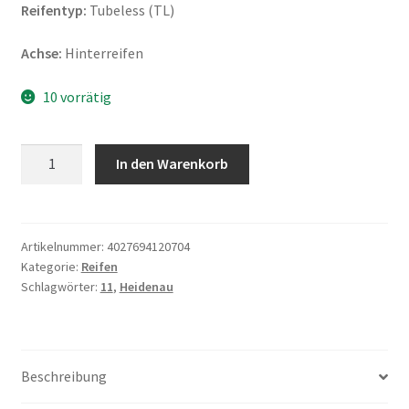
Reifentyp:
Tubeless (TL)
Achse:
Hinterreifen
10 vorrätig
Heidenau
In den Warenkorb
K
62
130/70
-
Artikelnummer:
4027694120704
Kategorie:
Reifen
11
Schlagwörter:
11
,
Heidenau
60M
TL
(Hinterreifen)
Menge
Beschreibung