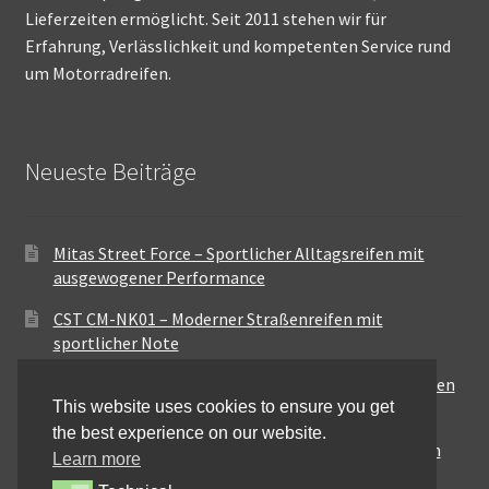
Lieferzeiten ermöglicht. Seit 2011 stehen wir für
Erfahrung, Verlässlichkeit und kompetenten Service rund
um Motorradreifen.
Neueste Beiträge
Mitas Street Force – Sportlicher Alltagsreifen mit
ausgewogener Performance
CST CM-NK01 – Moderner Straßenreifen mit
sportlicher Note
Maxxis MA-ST3 – Ausgewogener Sport-Touring-Reifen
This website uses cookies to ensure you get
für vielseitige Einsätze
the best experience on our website.
Pirelli City Demon – Zuverlässigkeit für den urbanen
Learn more
Alltag