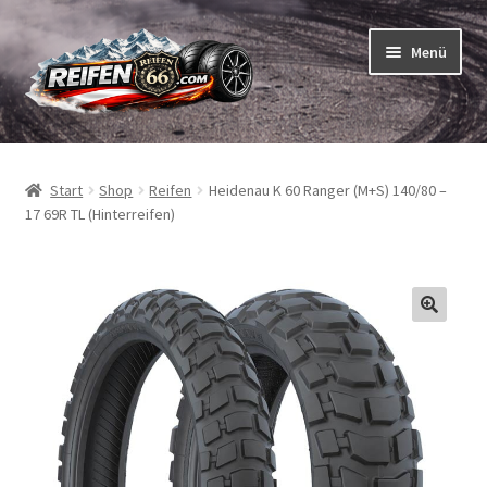
Zur
Zum
Menü
Navigation
Inhalt
springen
springen
Unterm
Reifen
öffnen
Start
Shop
Reifen
Heidenau K 60 Ranger (M+S) 140/80 –
Unterm
Schläuche
17 69R TL (Hinterreifen)
öffnen
So bestellen Sie
Unterm
ABC
öffnen
Unterm
Marken
öffnen
Reifentests