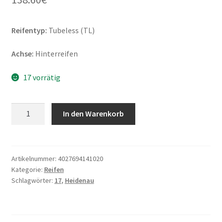
Reifentyp:
Tubeless (TL)
Achse:
Hinterreifen
17 vorrätig
Heidenau
In den Warenkorb
K
60
Ranger
(M+S)
Artikelnummer:
4027694141020
Kategorie:
Reifen
140/80
Schlagwörter:
17
,
Heidenau
-
17
69R
TL