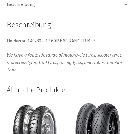
Beschreibung
(Hinterreifen)
Menge
Beschreibung
Heidenau
140/80 – 17 69R K60 RANGER M+S
We have a fantastic range of motorcycle tyres, scooter tyres,
motocross tyres, trail tyres, racing tyres, Innertubes and Rim
Tape.
Ähnliche Produkte