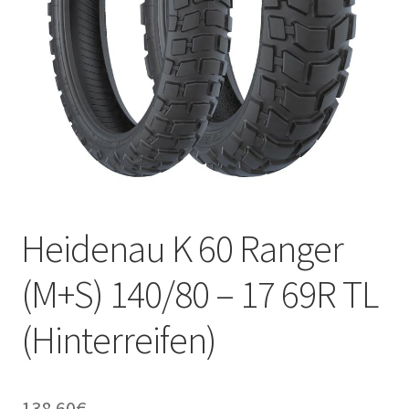
Kontakt
Heidenau K 60 Ranger
(M+S) 140/80 – 17 69R TL
(Hinterreifen)
138.60
€