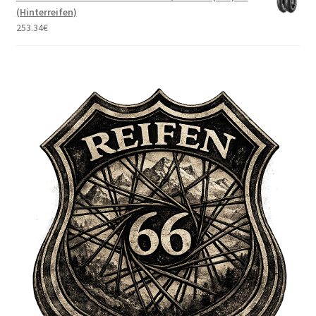
(Hinterreifen)
253.34
€