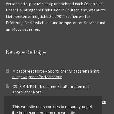
Versand erfolgt zuverlässig und schnell nach Österreich.
Unser Hauptlager befindet sich in Deutschland, was kurze
Lieferzeiten ermöglicht. Seit 2011 stehen wir für
Erfahrung, Verlässlichkeit und kompetenten Service rund
um Motorradreifen.
Neueste Beiträge
Mitas Street Force – Sportlicher Alltagsreifen mit
ausgewogener Performance
CST CM-NK01 – Moderner Straßenreifen mit
sportlicher Note
Maxxis MA-ST3 – Ausgewogener Sport-Touring-Reifen
This website uses cookies to ensure you get
für vielseitige Einsätze
the best experience on our website.