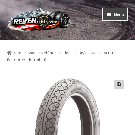
Zur
Zum
Menü
Navigation
Inhalt
springen
springen
Unterm
Reifen
öffnen
Start
Shop
Reifen
Heidenau K 36/1 3.00 – 17 50P TT
Unterm
Schläuche
(Vorder-/Hinterreifen)
öffnen
So bestellen Sie
Unterm
ABC
öffnen
Unterm
Marken
öffnen
Reifentests