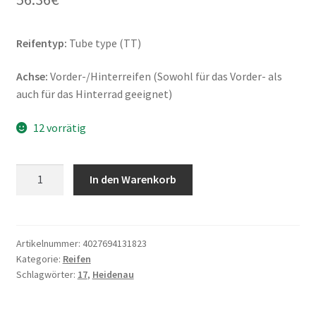
Reifentyp:
Tube type (TT)
Achse:
Vorder-/Hinterreifen (Sowohl für das Vorder- als
auch für das Hinterrad geeignet)
12 vorrätig
Heidenau
In den Warenkorb
K
36/1
3.00
-
Artikelnummer:
4027694131823
Kategorie:
Reifen
17
Schlagwörter:
17
,
Heidenau
50P
TT
(Vorder-/Hinterreifen)