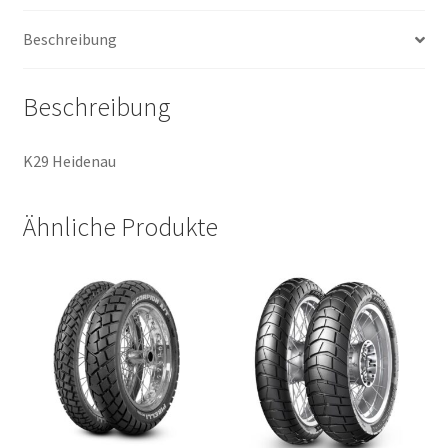
(Vorder-/Hinterreifen)
Beschreibung
Menge
Beschreibung
K29 Heidenau
Ähnliche Produkte