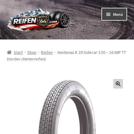
Zur
Zum
Menü
Navigation
Inhalt
springen
springen
Unterm
Reifen
öffnen
Start
Shop
Reifen
Heidenau K 29 Sidecar 3.50 – 16 60P TT
Unterm
Schläuche
(Vorder-/Hinterreifen)
öffnen
So bestellen Sie
Unterm
ABC
öffnen
Unterm
Marken
öffnen
Reifentests