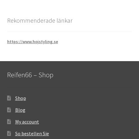
Rekommenderade länkar
https://www.hojstyling.se
Reifen66 – Shop
Shop
Blog
My account
So bestellen Sie