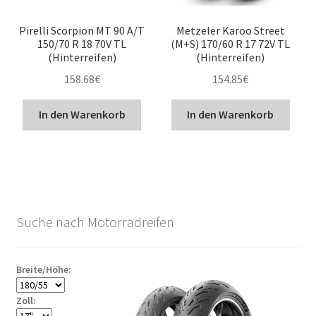
Pirelli Scorpion MT 90 A/T
Metzeler Karoo Street
150/70 R 18 70V TL
(M+S) 170/60 R 17 72V TL
(Hinterreifen)
(Hinterreifen)
158.68
€
154.85
€
In den Warenkorb
In den Warenkorb
Suche nach Motorradreifen
Breite/Höhe:
Zoll: