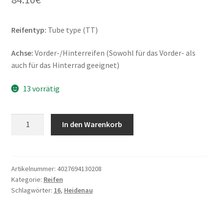
Reifentyp:
Tube type (TT)
Achse:
Vorder-/Hinterreifen (Sowohl für das Vorder- als
auch für das Hinterrad geeignet)
13 vorrätig
Heidenau
In den Warenkorb
K
29
Sidecar
3.50
Artikelnummer:
4027694130208
Kategorie:
Reifen
-
Schlagwörter:
16
,
Heidenau
16
60P
TT