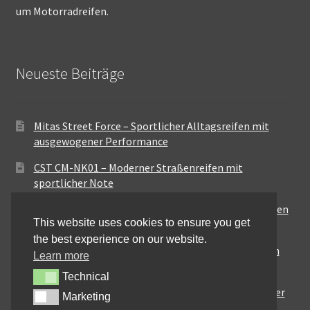
um Motorradreifen.
Neueste Beiträge
Mitas Street Force – Sportlicher Alltagsreifen mit
ausgewogener Performance
CST CM-NK01 – Moderner Straßenreifen mit
sportlicher Note
Maxxis MA-ST3 – Ausgewogener Sport-Touring-Reifen
This website uses cookies to ensure you get
für vielseitige Einsätze
the best experience on our website.
Pirelli City Demon – Zuverlässigkeit für den urbanen
Learn more
Alltag
Technical
Technical
Metzeler Perfect ME77 – Klassische Optik mit solider
Marketing
Marketing
Straßenperformance