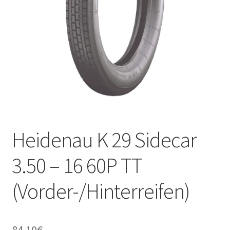
Kontakt
Heidenau K 29 Sidecar
3.50 – 16 60P TT
(Vorder-/Hinterreifen)
84.10
€