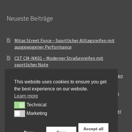
Neueste Beiträge
Mitas Street Force – Sportlicher Alltagsreifen mit
ausgewogener Performance
CST CM-NK01 – Moderner Straßenreifen mit
sportlicher Note
Maxxis MA-ST3 – Ausgewogener Sport-Touring-Reifen
This website uses cookies to ensure you get
für vielseitige Einsätze
the best experience on our website.
Pirelli City Demon – Zuverlässigkeit für den urbanen
Learn more
Alltag
Technical
Technical
Metzeler Perfect ME77 – Klassische Optik mit solider
Marketing
Marketing
Straßenperformance
Accept all