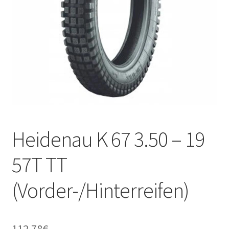
Kontakt
Heidenau K 67 3.50 – 19
57T TT
(Vorder-/Hinterreifen)
112.78
€