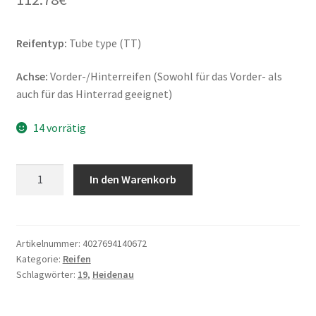
Reifentyp:
Tube type (TT)
Achse:
Vorder-/Hinterreifen (Sowohl für das Vorder- als
auch für das Hinterrad geeignet)
14 vorrätig
Heidenau
In den Warenkorb
K
67
3.50
-
Artikelnummer:
4027694140672
Kategorie:
Reifen
19
Schlagwörter:
19
,
Heidenau
57T
TT
(Vorder-/Hinterreifen)