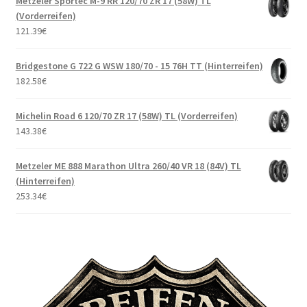
Metzeler Sportec M-9 RR 120/70 ZR 17 (58W) TL
(Vorderreifen)
121.39
€
Bridgestone G 722 G WSW 180/70 - 15 76H TT (Hinterreifen)
182.58
€
Michelin Road 6 120/70 ZR 17 (58W) TL (Vorderreifen)
143.38
€
Metzeler ME 888 Marathon Ultra 260/40 VR 18 (84V) TL
(Hinterreifen)
253.34
€