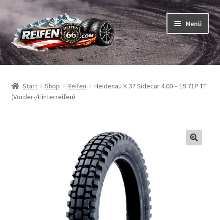
Zur
Zum
Menü
Navigation
Inhalt
springen
springen
Unterm
Reifen
öffnen
Start
Shop
Reifen
Heidenau K 37 Sidecar 4.00 – 19 71P TT
Unterm
Schläuche
(Vorder-/Hinterreifen)
öffnen
So bestellen Sie
Unterm
ABC
öffnen
Unterm
Marken
öffnen
Reifentests