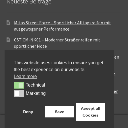
Neueste Beiträge
Mitas Street Force – Sportlicher Alltagsreifen mit
ausgewogener Performance
CST CM-NK01 – Moderner Straßenreifen mit
sportlicher Note
Maxxis MA-ST3 – Ausgewogener Sport-Touring-Reifen
This website uses cookies to ensure you get
für vielseitige Einsätze
the best experience on our website.
Pirelli City Demon – Zuverlässigkeit für den urbanen
Learn more
Alltag
Technical
Technical
Metzeler Perfect ME77 – Klassische Optik mit solider
Marketing
Marketing
Straßenperformance
Accept all
Deny
Save
Cookies
0