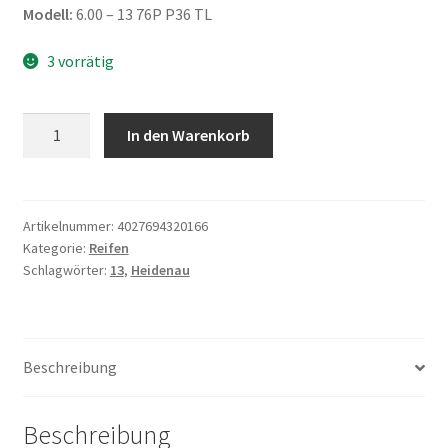
Modell:
6.00 – 13 76P P36 TL
3 vorrätig
Heidenau
In den Warenkorb
6.00
-
13
76P
Artikelnummer:
4027694320166
Kategorie:
Reifen
P36
Schlagwörter:
13
,
Heidenau
TL
Menge
Beschreibung
Beschreibung