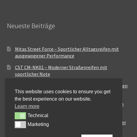
Neueste Beiträge
Mitas Street Force – Sportlicher Alltagsreifen mit
ausgewogener Performance
CST CM-NK01 – Moderner Straßenreifen mit
sportlicher Note
Maxxis MA-ST3 – Ausgewogener Sport-Touring-Reifen
This website uses cookies to ensure you get
für vielseitige Einsätze
the best experience on our website.
Pirelli City Demon – Zuverlässigkeit für den urbanen
Learn more
Alltag
Technical
Technical
Metzeler Perfect ME77 – Klassische Optik mit solider
Marketing
Marketing
Straßenperformance