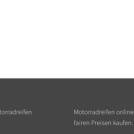
orradreifen
Motorradreifen online
fairen Preisen kaufen.