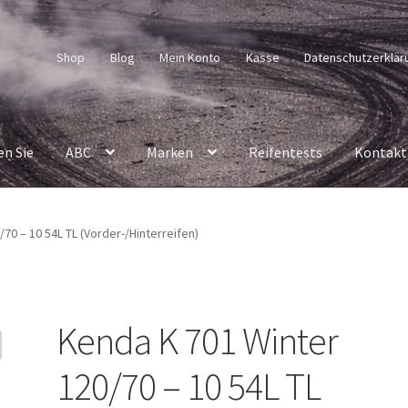
Shop
Blog
Mein Konto
Kasse
Datenschutzerklär
en Sie
ABC
Marken
Reifentests
Kontakt
70 – 10 54L TL (Vorder-/Hinterreifen)
Kenda K 701 Winter
120/70 – 10 54L TL