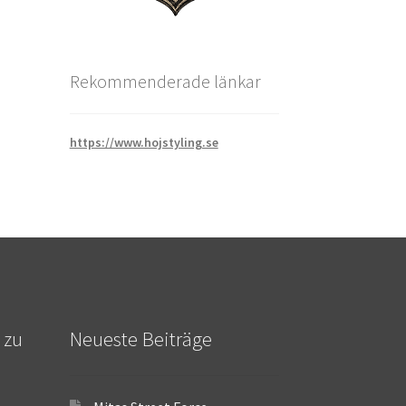
Rekommenderade länkar
https://www.hojstyling.se
 zu
Neueste Beiträge