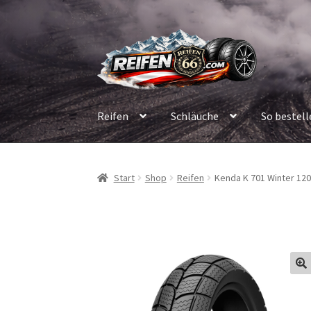
Zur
Zum
Navigation
Inhalt
springen
springen
Reifen
Schläuche
So bestell
Start
Shop
Reifen
Kenda K 701 Winter 120/