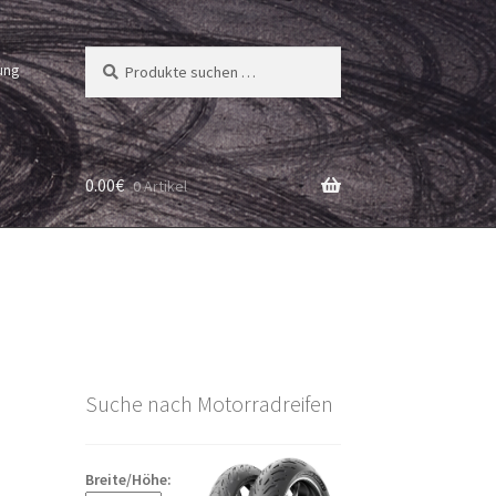
Suchen
Suchen
ung
nach:
0.00
€
0 Artikel
Suche nach Motorradreifen
Breite/Höhe: