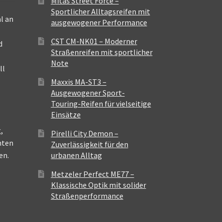
Mitas Street Force –
Sportlicher Alltagsreifen mit
l an
ausgewogener Performance
CST CM-NK01 – Moderner
d
Straßenreifen mit sportlicher
Note
ll
Maxxis MA-ST3 –
Ausgewogener Sport-
Touring-Reifen für vielseitige
Einsätze
,
Pirelli City Demon –
nten
Zuverlässigkeit für den
en.
urbanen Alltag
Metzeler Perfect ME77 –
Klassische Optik mit solider
Straßenperformance