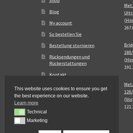
Shop
Met
Blog
Ultr
(Hin
My account
267.
So bestellen Sie
Brid
Bestellung stornieren
180/
Rücksendungen und
(Hin
Rückerstattungen
191.
Kontakt
Metz
This website uses cookies to ensure you get
120/
the best experience on our website.
(Vor
Learn more
121.
Technical
Technical
Marketing
Marketing