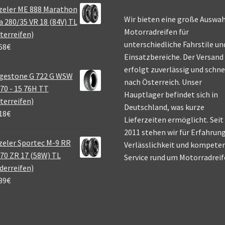
zeler ME 888 Marathon
Wir bieten eine große Auswah
a 280/35 VR 18 (84V) TL
Motorradreifen für
terreifen)
unterschiedliche Fahrstile un
68
€
Einsatzbereiche. Der Versand
erfolgt zuverlässig und schne
gestone G 722 G WSW
nach Österreich. Unser
70 - 15 76H TT
Hauptlager befindet sich in
terreifen)
Deutschland, was kurze
18
€
Lieferzeiten ermöglicht. Seit
2011 stehen wir für Erfahrung
eler Sportec M-9 RR
Verlässlichkeit und kompete
70 ZR 17 (58W) TL
Service rund um Motorradreif
derreifen)
39
€