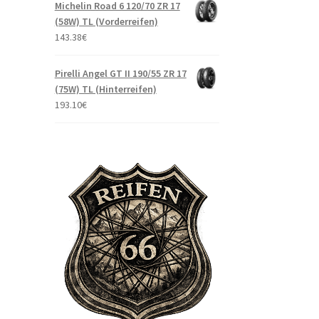
Michelin Road 6 120/70 ZR 17
(58W) TL (Vorderreifen)
143.38
€
Pirelli Angel GT II 190/55 ZR 17
(75W) TL (Hinterreifen)
193.10
€