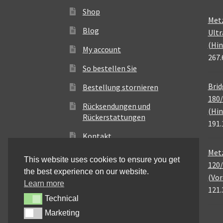
Shop
Met
Blog
Ultr
(Hin
My account
267.
So bestellen Sie
Brid
Bestellung stornieren
180/
Rücksendungen und
(Hin
Rückerstattungen
191.
Kontakt
Metz
This website uses cookies to ensure you get
120/
the best experience on our website.
(Vor
Learn more
121.
Technical
Technical
Marketing
Marketing