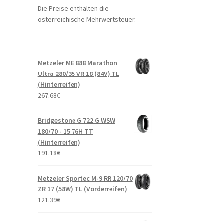
Die Preise enthalten die
österreichische Mehrwertsteuer.
Metzeler ME 888 Marathon
Ultra 280/35 VR 18 (84V) TL
(Hinterreifen)
267.68
€
Bridgestone G 722 G WSW
180/70 - 15 76H TT
(Hinterreifen)
191.18
€
Metzeler Sportec M-9 RR 120/70
ZR 17 (58W) TL (Vorderreifen)
121.39
€