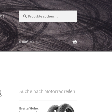
Suchen
Suchen
ung
nach:
0.00
€
0 Artikel
8
Suche nach Motorradreifen
Breite/Höhe: