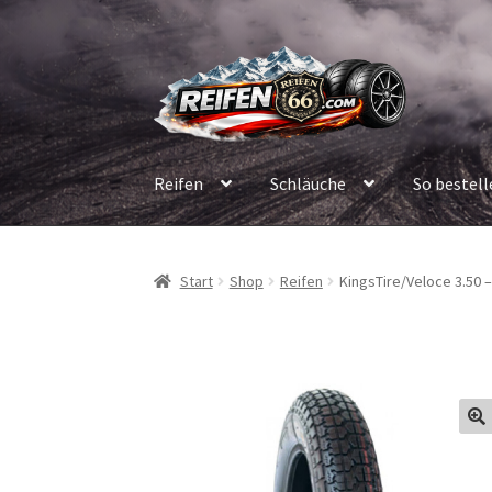
Zur
Zum
Navigation
Inhalt
springen
springen
Reifen
Schläuche
So bestell
Start
Shop
Reifen
KingsTire/Veloce 3.50 