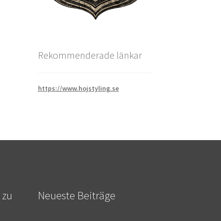
Rekommenderade länkar
https://www.hojstyling.se
 zu
Neueste Beiträge