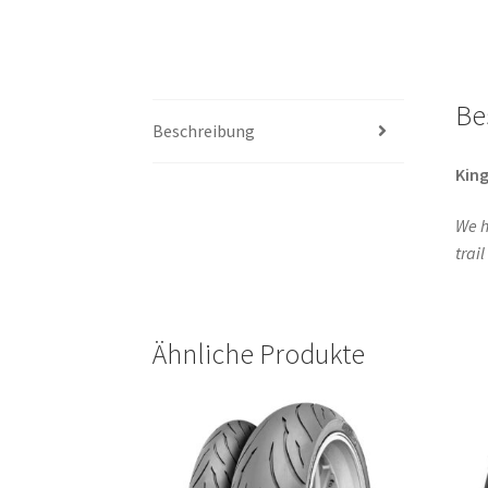
Be
Beschreibung
King
We h
trai
Ähnliche Produkte