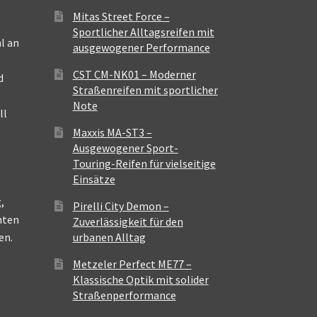
Mitas Street Force –
Sportlicher Alltagsreifen mit
l an
ausgewogener Performance
CST CM-NK01 – Moderner
d
Straßenreifen mit sportlicher
Note
ll
Maxxis MA-ST3 –
Ausgewogener Sport-
Touring-Reifen für vielseitige
Einsätze
,
Pirelli City Demon –
nten
Zuverlässigkeit für den
en.
urbanen Alltag
Metzeler Perfect ME77 –
Klassische Optik mit solider
Straßenperformance