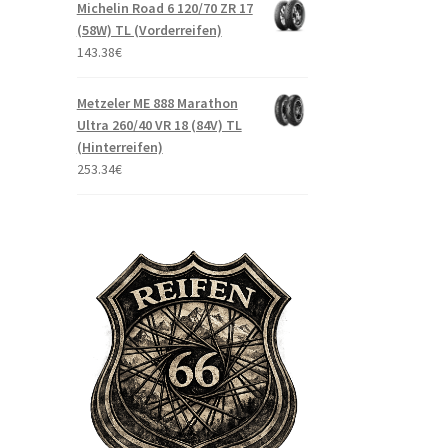
Michelin Road 6 120/70 ZR 17
(58W) TL (Vorderreifen)
143.38
€
Metzeler ME 888 Marathon
Ultra 260/40 VR 18 (84V) TL
(Hinterreifen)
253.34
€