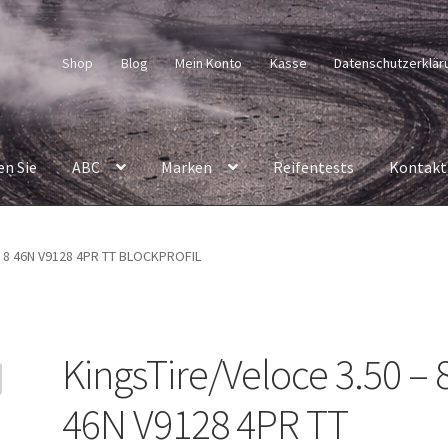
Shop
Blog
Mein Konto
Kasse
Datenschutzerklär
en Sie
ABC
Marken
Reifentests
Kontakt
– 8 46N V9128 4PR TT BLOCKPROFIL
KingsTire/Veloce 3.50 – 
46N V9128 4PR TT