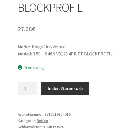
BLOCKPROFIL
27.68
€
Marke:
KingsTire/Veloce
Modell:
3.50 – 8 46N V9128 4PR TT BLOCKPROFIL
5 vorrätig
KingsTire/Veloce
In den Warenkorb
3.50
-
8
46N
Artikelnummer:
8717219354016
Kategorie:
Reifen
V9128
Schlagwörter:
8
,
Kingstyre