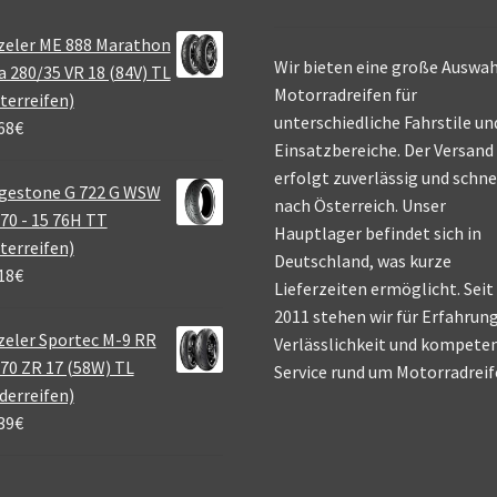
zeler ME 888 Marathon
Wir bieten eine große Auswah
a 280/35 VR 18 (84V) TL
Motorradreifen für
terreifen)
unterschiedliche Fahrstile un
68
€
Einsatzbereiche. Der Versand
erfolgt zuverlässig und schne
gestone G 722 G WSW
nach Österreich. Unser
70 - 15 76H TT
Hauptlager befindet sich in
terreifen)
Deutschland, was kurze
18
€
Lieferzeiten ermöglicht. Seit
2011 stehen wir für Erfahrung
eler Sportec M-9 RR
Verlässlichkeit und kompete
70 ZR 17 (58W) TL
Service rund um Motorradreif
derreifen)
39
€