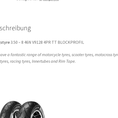
4PR
TT
BLOCKPROFIL
Menge
schreibung
styre
3.50 – 8 46N V9128 4PR TT BLOCKPROFIL
ave a fantastic range of motorcycle tyres, scooter tyres, motocross tyr
l tyres, racing tyres, Innertubes and Rim Tape.