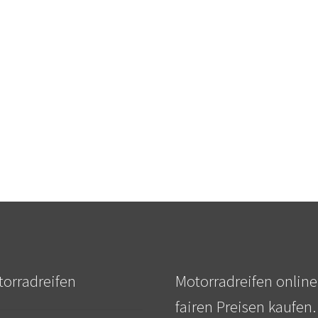
orradreifen
Motorradreifen online
fairen Preisen kaufen.