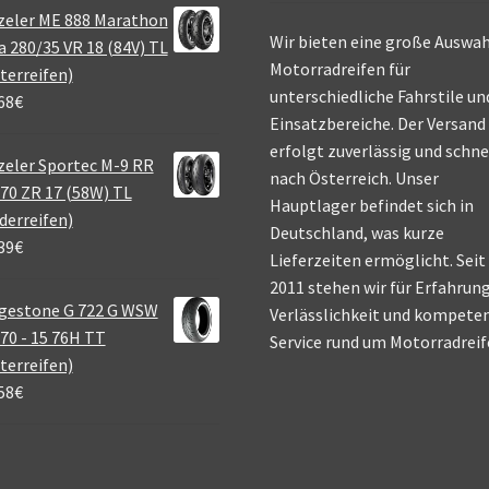
zeler ME 888 Marathon
Wir bieten eine große Auswah
a 280/35 VR 18 (84V) TL
Motorradreifen für
terreifen)
unterschiedliche Fahrstile un
68
€
Einsatzbereiche. Der Versand
erfolgt zuverlässig und schne
eler Sportec M-9 RR
nach Österreich. Unser
70 ZR 17 (58W) TL
Hauptlager befindet sich in
derreifen)
Deutschland, was kurze
39
€
Lieferzeiten ermöglicht. Seit
2011 stehen wir für Erfahrung
gestone G 722 G WSW
Verlässlichkeit und kompete
70 - 15 76H TT
Service rund um Motorradreif
terreifen)
58
€