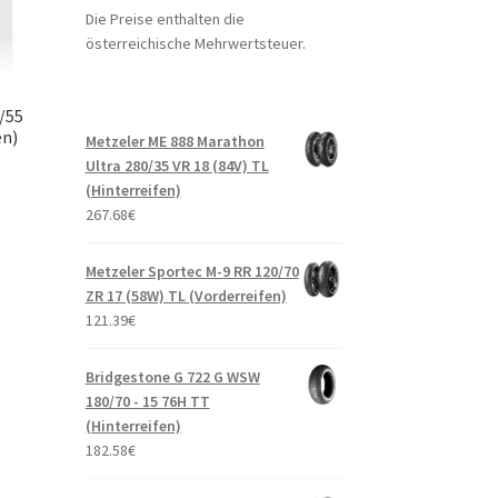
Die Preise enthalten die
österreichische Mehrwertsteuer.
/55
en)
Metzeler ME 888 Marathon
Ultra 280/35 VR 18 (84V) TL
(Hinterreifen)
267.68
€
Metzeler Sportec M-9 RR 120/70
ZR 17 (58W) TL (Vorderreifen)
121.39
€
Bridgestone G 722 G WSW
180/70 - 15 76H TT
(Hinterreifen)
182.58
€