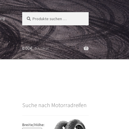
Suchen
Suchen
ung
nach:
0.00
€
0 Artikel
Suche nach Motorradreifen
Breite/Höhe: