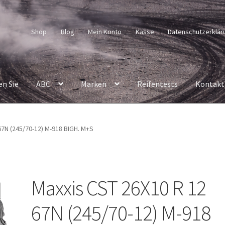
Shop
Blog
Mein Konto
Kasse
Datenschutzerklär
en Sie
ABC
Marken
Reifentests
Kontakt
67N (245/70-12) M-918 BIGH. M+S
Maxxis CST 26X10 R 12
67N (245/70-12) M-918