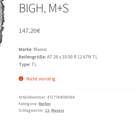
BIGH. M+S
147.20
€
Marke:
Maxxis
Reifengröße:
AT 26 x 10.00 R 12 67N TL
Type:
TL
Nicht vorrätig
Artikelnummer:
4717784506364
Kategorie:
Reifen
Schlagwörter:
12
,
Maxxis