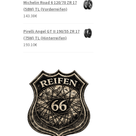
Michelin Road 6 120/70 ZR 17
(58W) TL (Vorderreifen)
143.38
€
Pirelli Angel GT II 190/55 ZR 17
(75W) TL (Hinterreifen)
193.10
€