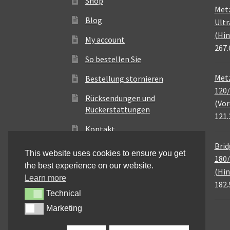
Shop
Met
Blog
Ultr
(Hin
My account
267.
So bestellen Sie
Metz
Bestellung stornieren
120/
Rücksendungen und
(Vor
Rückerstattungen
121.
Kontakt
Brid
This website uses cookies to ensure you get
180/
the best experience on our website.
(Hin
Learn more
182.
Technical
Technical
Marketing
Marketing