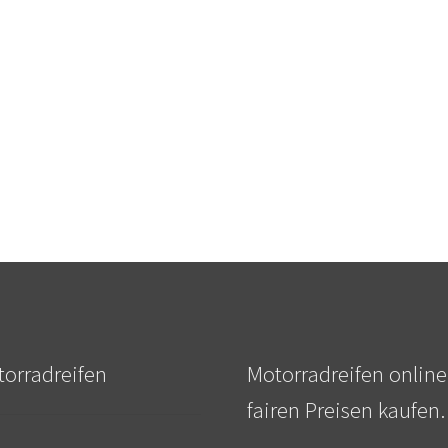
orradreifen
Motorradreifen online
fairen Preisen kaufen.