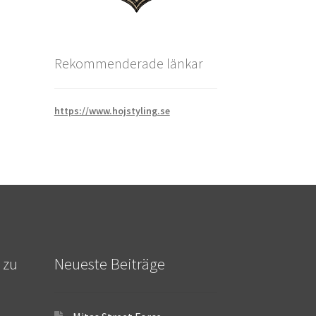
Rekommenderade länkar
https://www.hojstyling.se
 zu
Neueste Beiträge