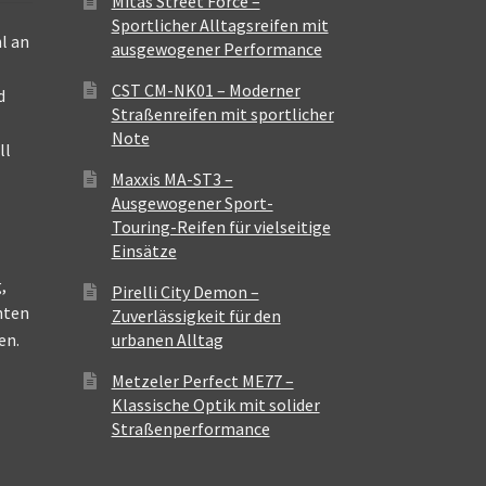
Mitas Street Force –
Sportlicher Alltagsreifen mit
l an
ausgewogener Performance
CST CM-NK01 – Moderner
d
Straßenreifen mit sportlicher
Note
ll
Maxxis MA-ST3 –
Ausgewogener Sport-
Touring-Reifen für vielseitige
Einsätze
,
Pirelli City Demon –
nten
Zuverlässigkeit für den
en.
urbanen Alltag
Metzeler Perfect ME77 –
Klassische Optik mit solider
Straßenperformance