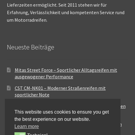
Lieferzeiten ermöglicht. Seit 2011 stehen wir für
Erfahrung, Verlässlichkeit und kompetenten Service rund
um Motorradreifen.
Neueste Beiträge
Mitas Street Force – Sportlicher Alltagsreifen mit
ausgewogener Performance
CST CM-NK01 – Moderner Straßenreifen mit
sportlicher Note
Maxxis MA-ST3 – Ausgewogener Sport-Touring-Reifen
This website uses cookies to ensure you get
für vielseitige Einsätze
the best experience on our website.
Pirelli City Demon – Zuverlässigkeit für den urbanen
Learn more
Alltag