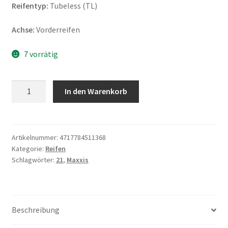
Reifentyp:
Tubeless (TL)
Achse:
Vorderreifen
7 vorrätig
Maxxis
In den Warenkorb
M-
6011
MH90
-
Artikelnummer:
4717784511368
Kategorie:
Reifen
21
Schlagwörter:
21
,
Maxxis
56H
TL
(Vorderreifen)
Menge
Beschreibung