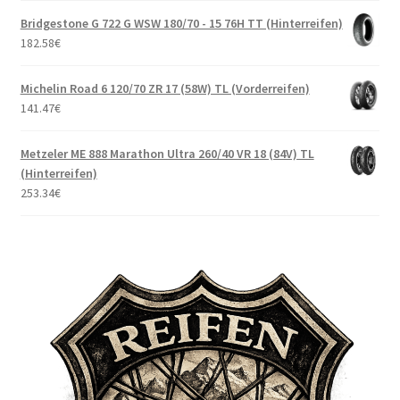
Bridgestone G 722 G WSW 180/70 - 15 76H TT (Hinterreifen)
182.58
€
Michelin Road 6 120/70 ZR 17 (58W) TL (Vorderreifen)
141.47
€
Metzeler ME 888 Marathon Ultra 260/40 VR 18 (84V) TL
(Hinterreifen)
253.34
€