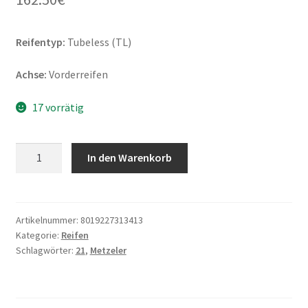
Reifentyp:
Tubeless (TL)
Achse:
Vorderreifen
17 vorrätig
Metzeler
In den Warenkorb
ME
888
Marathon
Ultra
Artikelnummer:
8019227313413
Kategorie:
Reifen
120/70
Schlagwörter:
21
,
Metzeler
-
21
62V
TL