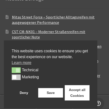
Mitas Street Force – Sportlicher Alltagsreifen mit
ausgewogener Performance
CST CM-NK01 – Moderner Straßenreifen mit
sportlicher Note
Maxxis MA-ST3 – Ausgewogener Sport-Touring-Reifen
This website uses cookies to ensure you get
für vielseitige Einsätze
the best experience on our website.
Pirelli City Demon – Zuverlässigkeit für den urbanen
Learn more
Alltag
Technical
Technical
Metzeler Perfect ME77 – Klassische Optik mit solider
Marketing
Marketing
Straßenperformance
Accept all
Deny
Save
Cookies
0
Suchen
Suchen