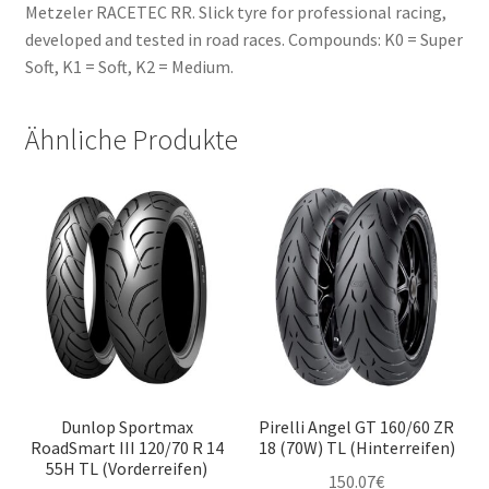
Metzeler RACETEC RR. Slick tyre for professional racing,
developed and tested in road races. Compounds: K0 = Super
Soft, K1 = Soft, K2 = Medium.
Ähnliche Produkte
Dunlop Sportmax
Pirelli Angel GT 160/60 ZR
RoadSmart III 120/70 R 14
18 (70W) TL (Hinterreifen)
55H TL (Vorderreifen)
150.07
€