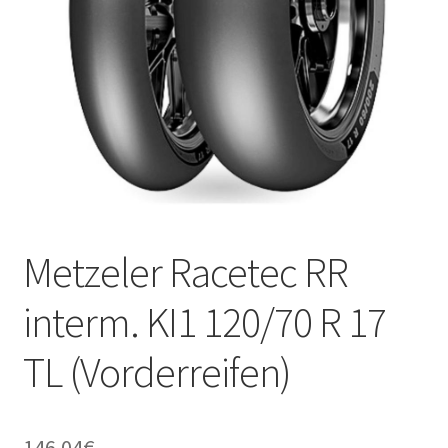
Kontakt
Metzeler Racetec RR
interm. KI1 120/70 R 17
TL (Vorderreifen)
146.04
€